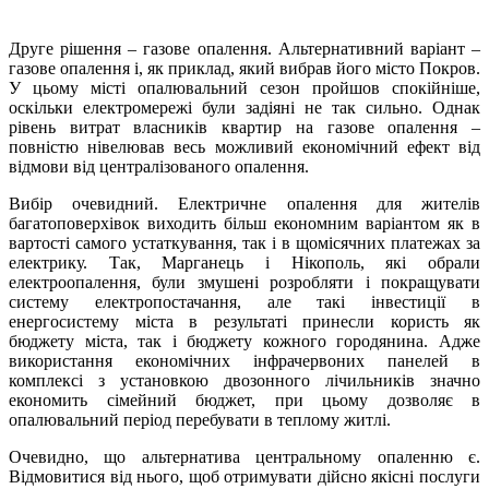
Друге рішення – газове опалення. Альтернативний варіант –
газове опалення і, як приклад, який вибрав його місто Покров.
У цьому місті опалювальний сезон пройшов спокійніше,
оскільки електромережі були задіяні не так сильно. Однак
рівень витрат власників квартир на газове опалення –
повністю нівелював весь можливий економічний ефект від
відмови від централізованого опалення.
Вибір очевидний. Електричне опалення для жителів
багатоповерхівок виходить більш економним варіантом як в
вартості самого устаткування, так і в щомісячних платежах за
електрику. Так, Марганець і Нікополь, які обрали
електроопалення, були змушені розробляти і покращувати
систему електропостачання, але такі інвестиції в
енергосистему міста в результаті принесли користь як
бюджету міста, так і бюджету кожного городянина. Адже
використання економічних інфрачервоних панелей в
комплексі з установкою двозонного лічильників значно
економить сімейний бюджет, при цьому дозволяє в
опалювальний період перебувати в теплому житлі.
Очевидно, що альтернатива центральному опаленню є.
Відмовитися від нього, щоб отримувати дійсно якісні послуги