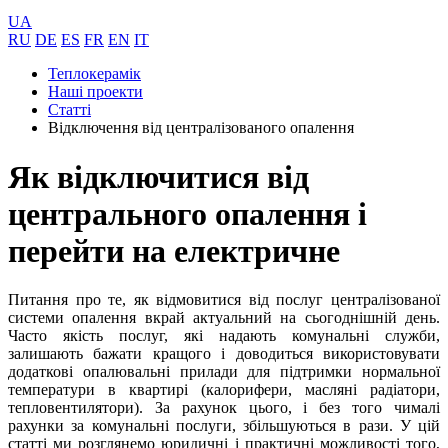
UA
RU
DE
ES
FR
EN
IT
Теплокерамік
Нашi проекти
Статті
Відключення від централізованого опалення
Як відключитися від
центрального опалення і
перейти на електричне
Питання про те, як відмовитися від послуг централізованої
системи опалення вкрай актуальний на сьогоднішній день.
Часто якість послуг, які надають комунальні служби,
залишають бажати кращого і доводиться використовувати
додаткові опалювальні прилади для підтримки нормальної
температури в квартирі (калорифери, масляні радіатори,
тепловентилятори). За рахунок цього, і без того чималі
рахунки за комунальні послуги, збільшуються в рази. У цій
статті ми розглянемо юридичні і практичні можливості того,