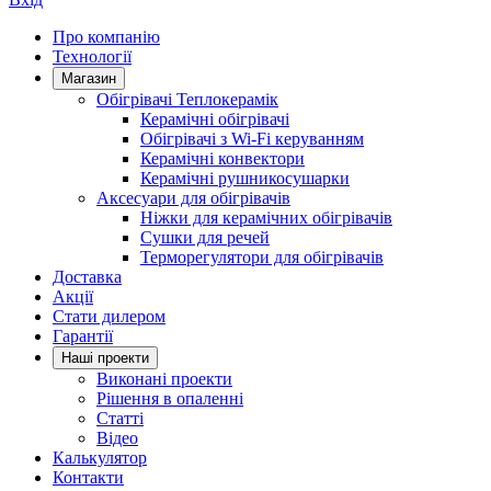
Про компанію
Технології
Магазин
Обігрівачі Теплокерамік
Керамічні обігрівачі
Обігрівачі з Wi-Fi керуванням
Керамічні конвектори
Керамічні рушникосушарки
Аксесуари для обігрівачів
Ніжки для керамічних обігрівачів
Сушки для речей
Терморегулятори для обігрівачів
Доставка
Акції
Стати дилером
Гарантії
Нашi проекти
Виконані проекти
Рішення в опаленні
Статті
Відео
Калькулятор
Контакти