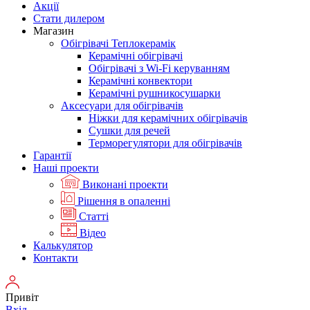
Акції
Стати дилером
Магазин
Обігрівачі Теплокерамік
Керамічні обігрівачі
Обігрівачі з Wi-Fi керуванням
Керамічні конвектори
Керамічні рушникосушарки
Аксесуари для обігрівачів
Ніжки для керамічних обігрівачів
Сушки для речей
Терморегулятори для обігрівачів
Гарантії
Нашi проекти
Виконані проекти
Рішення в опаленні
Статті
Відео
Калькулятор
Контакти
Привіт
Вхід