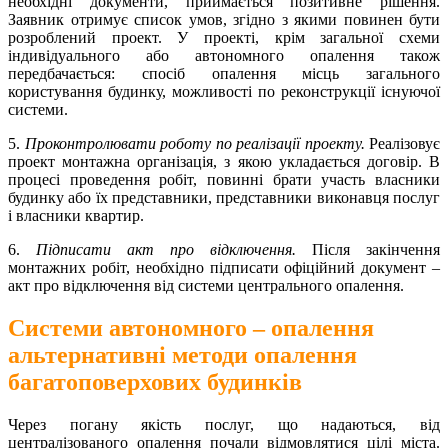
необхідні документи, приймається позитивне рішення.
Заявник отримує список умов, згідно з якими повинен бути
розроблений проект. У проекті, крім загальної схеми
індивідуального або автономного опалення також
передбачається: спосіб опалення місць загального
користування будинку, можливості по реконструкції існуючої
системи.
5.
Проконтролювати роботу по реалізації проекту.
Реалізовує
проект монтажна організація, з якою укладається договір. В
процесі проведення робіт, повинні брати участь власники
будинку або їх представники, представники виконавця послуг
і власники квартир.
6.
Підписати акт про відключення.
Після закінчення
монтажних робіт, необхідно підписати офіційний документ –
акт про відключення від системи центрального опалення.
Системи автономного – опалення
альтернативні методи опалення
багатоповерхових будинків
Через погану якість послуг, що надаються, від
централізованого опалення почали відмовлятися цілі міста.