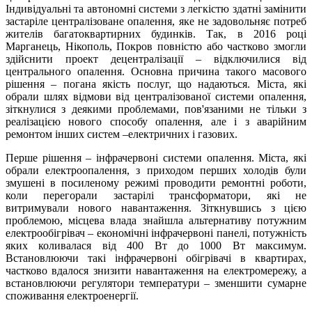
Індивідуальні та автономні системи з легкістю здатні замінити
застаріле централізоване опалення, яке не задовольняє потреб
жителів багатоквартирних будинків. Так, в 2016 році
Марганець, Нікополь, Покров повністю або частково змогли
здійснити проект децентралізації – відключилися від
центрального опалення. Основна причина такого масового
рішення – погана якість послуг, що надаються. Міста, які
обрали шлях відмови від централізованої системи опалення,
зіткнулися з деякими проблемами, пов'язаними не тільки з
реалізацією нового способу опалення, але і з аварійним
ремонтом інших систем –електричних і газових.
Перше рішення – інфрачервоні системи опалення. Міста, які
обрали електроопалення, з приходом перших холодів були
змушені в посиленому режимі проводити ремонтні роботи,
коли перегорали застарілі трансформатори, які не
витримували нового навантаження. Зіткнувшись з цією
проблемою, місцева влада знайшла альтернативу потужним
електрообігрівач – економічні інфрачервоні панелі, потужність
яких коливалася від 400 Вт до 1000 Вт максимум.
Встановлюючи такі інфрачервоні обігрівачі в квартирах,
частково вдалося знизити навантаження на електромережу, а
встановлюючи регулятори температури – зменшити сумарне
споживання електроенергії.