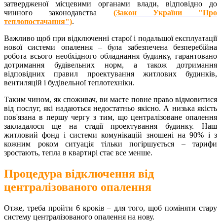
затвердженої місцевими органами влади, відповідно до
чинного законодавства
(Закон України "Про
теплопостачання")
.
Важливо щоб при відключенні старої і подальшої експлуатації
нової системи опалення – була забезпечена безперебійна
робота всього необхідного обладнання будинку, гарантовано
дотримання будівельних норм, а також дотримання
відповідних правил проектування житлових будинків,
вентиляцій і будівельної теплотехніки.
Таким чином, як споживач, ви маєте повне право відмовитися
від послуг, які надаються недостатньо якісно. А низька якість
пов'язана в першу чергу з тим, що централізоване опалення
закладалося ще на стадії проектування будинку. Наш
житловий фонд і системи комунікацій зношені на 90% і з
кожним роком ситуація тільки погіршується – тарифи
зростають, тепла в квартирі стає все менше.
Процедура відключення від
централізованого опалення
Отже, треба пройти 6 кроків – для того, щоб поміняти стару
систему централізованого опалення на нову.