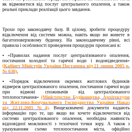
як відмовитися від послуг центрального опалення, а також
реальні приклади реалізації цього завдання.
Трохи про законодавчу базу. В цілому, зробити процедуру
відключення від системи можна, навіть якщо ви живете в
багатоповерховому будинку. На законодавчому рівні, всі
правила і особливості проведення процедури прописані в:
• «Правилах надання послуг централізованого опалення,
постачання холодної та гарячої води і водовідведення»
(Кабінет Міністрів України Постанова від 21 липня 2005 р.
№ 630).
•
«Порядок відключення окремих житлових будинків
відмереж централізованого опалення, постачання гарячої води
при відмові споживачів від централізованого
теплопостачання»
(Міністерство Будівництва, Архітектури
та Житлово-Комунального Господарства України Наказ
від 22.11.2005 №4)
. Вищезазначені документи надають
інформацію про те, що якщо ви хочете відключитися від
системи централізованого опалення, необхідна наявність
відповідної можливості з технічної точки зору. А також з
урахуванням схеми теплопостачання міста, офіційно