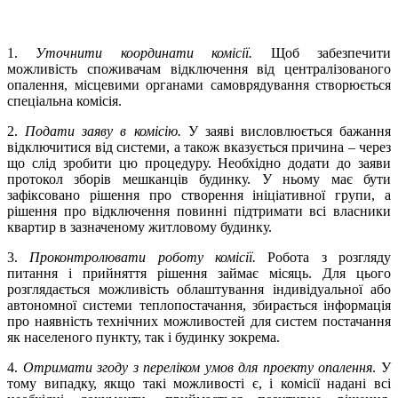
1.
Уточнити координати комісії.
Щоб забезпечити
можливість споживачам відключення від централізованого
опалення, місцевими органами самоврядування створюється
спеціальна комісія.
2.
Подати заяву в комісію.
У заяві висловлюється бажання
відключитися від системи, а також вказується причина – через
що слід зробити цю процедуру. Необхідно додати до заяви
протокол зборів мешканців будинку. У ньому має бути
зафіксовано рішення про створення ініціативної групи, а
рішення про відключення повинні підтримати всі власники
квартир в зазначеному житловому будинку.
3.
Проконтролювати роботу комісії.
Робота з розгляду
питання і прийняття рішення займає місяць. Для цього
розглядається можливість облаштування індивідуальної або
автономної системи теплопостачання, збирається інформація
про наявність технічних можливостей для систем постачання
як населеного пункту, так і будинку зокрема.
4.
Отримати згоду з переліком умов для проекту опалення
. У
тому випадку, якщо такі можливості є, і комісії надані всі