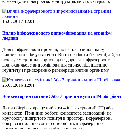
елементу, тип нагрівача, конструкція, якість матеріалів
15.07.2017 12:01
Вплив інфрачервоного випромінювання на огранізм
людини
Довгі інфрачервоні промені, потрапляючи на шкіру,
викликають відчуття тепла. Вони не тільки безпечні, а й, як
показує медицина, корисні для здоров'я. Інфрачервоне
довгохвильове випромінювання сприяє підвищенню
імунітету і прискоренню регенерації клітин організму.
25.03.2016 12:01
Конвектор на смітник! Або 7 причин купити ІЧ обігрівач
Який обігрівач краще вибрати – інфрачервоний (ІЧ) або
конвектор. Принцип роботи конвектора заснований на
кругообігу підігрітого повітря в просторі. Інфрачервоні
обігрівачі подібно сонцю створюють інфрачервоне
випромінювання різного діапазону хвиль.