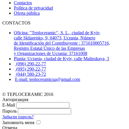
Contactos
Política de privacidad
Oferta pública
CONTACTOS
Oficina: "Teploceramic", S. L., ciudad de Kyiv,
calle Skliarenko, 9, 04073, Ucrania, Número
de Identificación del Contribuyente : 371610005716,
Registro Estatal Único de las Empresas
y Organizaciones de Ucrania: 37161008
Planta: Ucrania, ciudad de Kyiv, calle Malinskaya, 3
(096) 290-22-77
(095) 290-22-77
(044) 580-23-72
E-mail: teploceramicua@gmail.com
© TEPLOCERAMIC 2016
Авторизация
E-Mail
Пароль
Забыли пароль?
Запомнить меня
Отмена