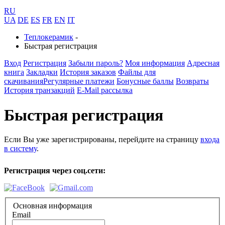
RU
UA
DE
ES
FR
EN
IT
Теплокерамик
-
Быстрая регистрация
Вход
Регистрация
Забыли пароль?
Моя информация
Адресная
книга
Закладки
История заказов
Файлы для
скачивания
Регулярные платежи
Бонусные баллы
Возвраты
История транзакций
E-Mail рассылка
Быстрая регистрация
Если Вы уже зарегистрированы, перейдите на страницу
входа
в систему
.
Регистрация через соц.сети:
Основная информация
Email