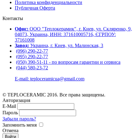
Политика конфиденциальности
Публичная Оферта
Контакты
Офис:
ООО "Теплокерамик", г. Киев, ул. Скляренко, 9,
04073, Украина, ИНН: 371610005716, ЄГРПОУ:
37161008
Завод:
Украина, г. Киев, ул. Малинская, 3
(096) 290-22-77
(095) 290-22-77
(050) 390-51-11 - по вопросам гарантии и cервиса
(044) 580-23-72
E-mail: teploceramicua@gmail.com
© TEPLOCERAMIC 2016. Все права защищены.
Авторизация
E-Mail
Пароль
Забыли пароль?
Запомнить меня
Отмена