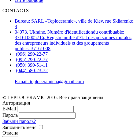
Offre publique
CONTACTS
Bureau: SARL «Teploceramic», ville de Kiev, rue Skliarenko,
9
04073, Ukraine, Numéro d'identificationdu contribuable:
371610005716, Registre unifié d'Etat des personnes morales,
des entrepreneurs individuels et des groupements
publics: 37161008
(096) 290-22-77
(095) 290-22-77
(050) 390-51-11
(044) 580-23-72
E-mail: teploceramicua@gmail.com
© TEPLOCERAMIC 2016. Все права защищены.
Авторизация
E-Mail
Пароль
Забыли пароль?
Запомнить меня
Отмена