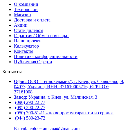
О компании
Технологии
Магазин
Доставка и оплата
Акции
Стать дилером
Гарантия / Обмен и возврат
Наши проекты
Калькулятор
Контакты
Политика конфиденциальности
Публичная Оферта
Контакты
Офис:
ООО "Теплокерамик", г. Киев, ул. Скляренко, 9,
04073, Украина, ИНН: 371610005716, ЄГРПОУ:
37161008
Завод:
Украина, г. Киев, ул. Малинская, 3
(096) 290-22-77
(095) 290-22-77
(050) 390-51-11 - по вопросам гарантии и cервиса
(044) 580-23-72
E-mail: teploceramicua@gmail.com