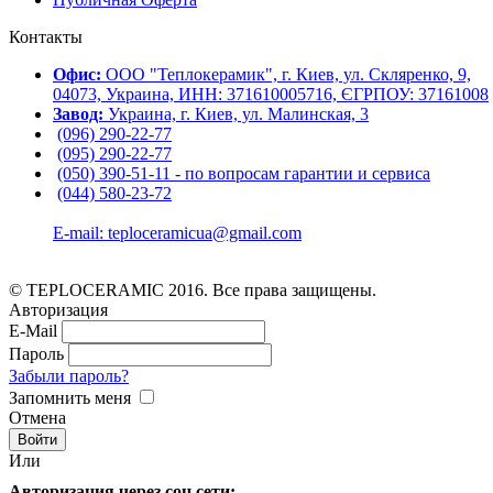
Контакты
Офис:
ООО "Теплокерамик", г. Киев, ул. Скляренко, 9,
04073, Украина, ИНН: 371610005716, ЄГРПОУ: 37161008
Завод:
Украина, г. Киев, ул. Малинская, 3
(096) 290-22-77
(095) 290-22-77
(050) 390-51-11 - по вопросам гарантии и cервиса
(044) 580-23-72
E-mail: teploceramicua@gmail.com
© TEPLOCERAMIC 2016. Все права защищены.
Авторизация
E-Mail
Пароль
Забыли пароль?
Запомнить меня
Отмена
Или
Авторизация через соц.сети: