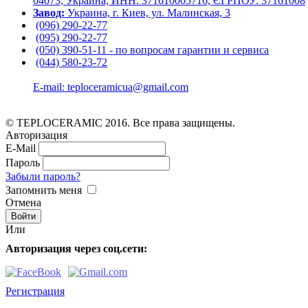
04073, Украина, ИНН: 371610005716, ЄГРПОУ: 37161008
Завод:
Украина, г. Киев, ул. Малинская, 3
(096) 290-22-77
(095) 290-22-77
(050) 390-51-11 - по вопросам гарантии и cервиса
(044) 580-23-72
E-mail: teploceramicua@gmail.com
© TEPLOCERAMIC 2016. Все права защищены.
Авторизация
E-Mail
Пароль
Забыли пароль?
Запомнить меня
Отмена
Или
Авторизация через соц.сети:
Регистрация