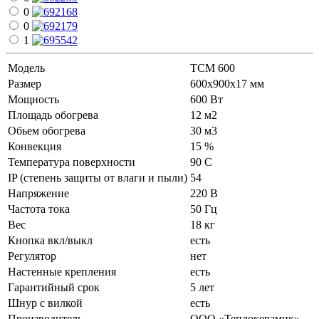
0
0
1
Модель
ТСМ 600
Размер
600х900х17 мм
Мощность
600 Вт
Площадь обогрева
12 м2
Обьем обогрева
30 м3
Конвекция
15 %
Температура поверхности
90 С
IP (степень защиты от влаги и пыли)
54
Напряжение
220 В
Частота тока
50 Гц
Вес
18 кг
Кнопка вкл/выкл
есть
Регулятор
нет
Настенные крепления
есть
Гарантийный срок
5 лет
Шнур с вилкой
есть
Производитель
ООО «Теплокерамик»