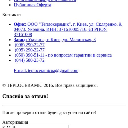
Публичная Оферта
Контакты
Офис:
ООО "Теплокерамик", г. Киев, ул. Скляренко, 9,
04073, Украина, ИНН: 371610005716, ЄГРПОУ:
37161008
Завод:
Украина, г. Киев, ул. Малинская, 3
(096) 290-22-77
(095) 290-22-77
(050) 390-51-11 - по вопросам гарантии и cервиса
(044) 580-23-72
E-mail: teploceramicua@gmail.com
© TEPLOCERAMIC 2016. Все права защищены.
Спасибо за отзыв!
После проверки отзыв будет доступен на сайте!
Авторизация
E-Mail