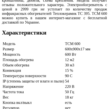
кронштейны, дюбеля, схема крепления. Модель получает
отзывы положительного характера. Электрообогреватель с
ценой в
2999
грн не уступает по количеству продаж
инфракрасных обогревателей Теплокерамик ТС 395. ТСМ 600
можно купить в нашем интернет-магазине с бесплатной
доставкой по Украине.
Характеристики
Модель
ТСМ 600
Размер
600х900х17 мм
Мощность
600 Вт
Площадь обогрева
12 м2
Обьем обогрева
30 м3
Конвекция
15 %
Температура поверхности
90 С
IP (степень защиты от влаги и пыли)
54
Напряжение
220 В
Частота тока
50 Гц
Вес
18 кг
Кнопка вкл/выкл
есть
Регулятор
нет