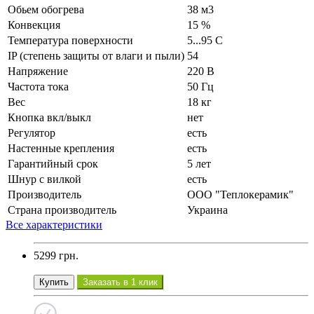
Обьем обогрева
38 м3
Конвекция
15 %
Температура поверхности
5...95 С
IP (степень защиты от влаги и пыли)
54
Напряжение
220 В
Частота тока
50 Гц
Вес
18 кг
Кнопка вкл/выкл
нет
Регулятор
есть
Настенные крепления
есть
Гарантийный срок
5 лет
Шнур с вилкой
есть
Производитель
ООО "Теплокерамик"
Страна производитель
Украина
Все характеристики
5299 грн.
Купить
Заказать в 1 клик