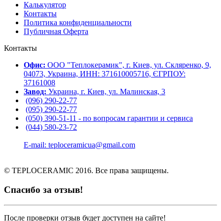
Калькулятор
Контакты
Политика конфиденциальности
Публичная Оферта
Контакты
Офис:
ООО "Теплокерамик", г. Киев, ул. Скляренко, 9,
04073, Украина, ИНН: 371610005716, ЄГРПОУ:
37161008
Завод:
Украина, г. Киев, ул. Малинская, 3
(096) 290-22-77
(095) 290-22-77
(050) 390-51-11 - по вопросам гарантии и cервиса
(044) 580-23-72
E-mail: teploceramicua@gmail.com
© TEPLOCERAMIC 2016. Все права защищены.
Спасибо за отзыв!
После проверки отзыв будет доступен на сайте!