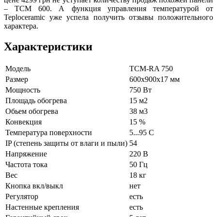
– ТСМ 600. А функция управления температурой от
Teploceramic уже успела получить отзывы положительного
характера.
Характеристики
Модель
ТСМ-RA 750
Размер
600х900х17 мм
Мощность
750 Вт
Площадь обогрева
15 м2
Обьем обогрева
38 м3
Конвекция
15 %
Температура поверхности
5...95 С
IP (степень защиты от влаги и пыли)
54
Напряжение
220 В
Частота тока
50 Гц
Вес
18 кг
Кнопка вкл/выкл
нет
Регулятор
есть
Настенные крепления
есть