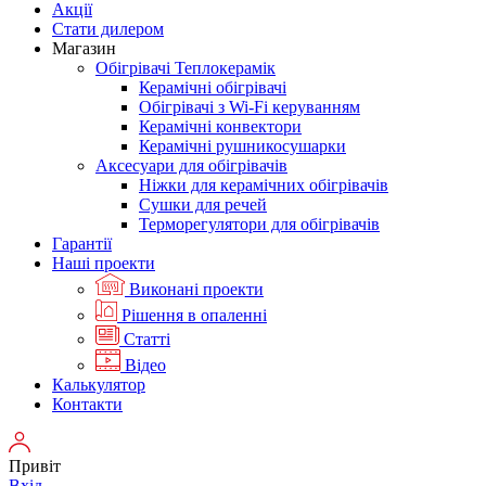
Акції
Стати дилером
Магазин
Обігрівачі Теплокерамік
Керамічні обігрівачі
Обігрівачі з Wi-Fi керуванням
Керамічні конвектори
Керамічні рушникосушарки
Аксесуари для обігрівачів
Ніжки для керамічних обігрівачів
Сушки для речей
Терморегулятори для обігрівачів
Гарантії
Нашi проекти
Виконані проекти
Рішення в опаленні
Статті
Відео
Калькулятор
Контакти
Привіт
Вхід