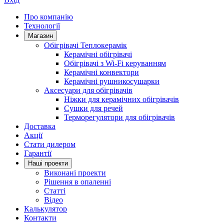
Про компанію
Технології
Магазин
Обігрівачі Теплокерамік
Керамічні обігрівачі
Обігрівачі з Wi-Fi керуванням
Керамічні конвектори
Керамічні рушникосушарки
Аксесуари для обігрівачів
Ніжки для керамічних обігрівачів
Сушки для речей
Терморегулятори для обігрівачів
Доставка
Акції
Стати дилером
Гарантії
Нашi проекти
Виконані проекти
Рішення в опаленні
Статті
Відео
Калькулятор
Контакти