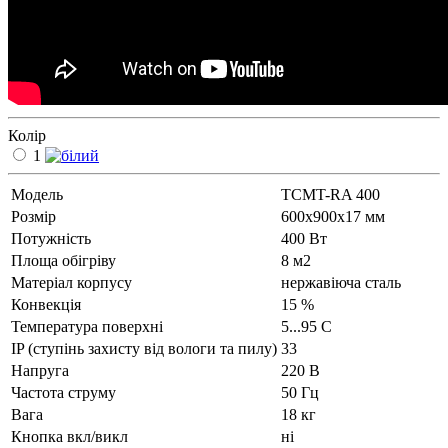
Колір
1
Модель
ТСМT-RA 400
Рoзмір
600х900х17 мм
Потужність
400 Вт
Площа обігріву
8 м2
Матеріал корпусу
нержавіюча сталь
Конвекція
15 %
Температура поверхні
5...95 С
IP (ступінь захисту від вологи та пилу)
33
Напруга
220 В
Частота струму
50 Гц
Вага
18 кг
Кнопка вкл/викл
ні