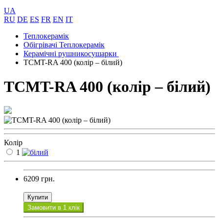
UA
RU
DE
ES
FR
EN
IT
Теплокерамік
Обігрівачі Теплокерамік
Керамічні рушникосушарки
ТСМT-RA 400 (колір – білий)
ТСМT-RA 400 (колір – білий)
Колір
1
6209 грн.
Купити
Замовити в 1 клік