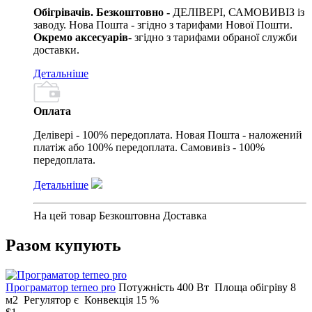
Обігрівачів. Безкоштовно -
ДЕЛІВЕРІ, САМОВИВІЗ із
заводу. Нова Пошта - згідно з тарифами Нової Пошти.
Окремо аксесуарів
- згідно з тарифами обраної служби
доставки.
Детальніше
Оплата
Делівері - 100% передоплата. Новая Пошта - наложений
платіж або 100% передоплата. Самовивіз - 100%
передоплата.
Детальніше
На цей товар Безкоштовна Доставка
Разом купують
Програматор terneo pro
Потужність
400 Вт
Площа обігріву
8
м2
Регулятор
є
Конвекція
15 %