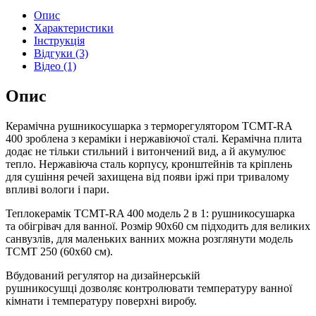
Опис
Характеристики
Інструкція
Відгуки (3)
Відео (1)
Опис
Керамічна рушникосушарка з терморегулятором TCMT-RA
400 зроблена з кераміки і нержавіючої сталі. Керамічна плита
додає не тільки стильний і витончений вид, а й акумулює
тепло. Нержавіюча сталь корпусу, кронштейнів та кріплень
для сушіння речей захищена від появи іржі при тривалому
впливі вологи і пари.
Теплокерамік TCMT-RA 400 модель 2 в 1: рушникосушарка
та обігрівач для ванної. Розмір 90х60 см підходить для великих
санвузлів, для маленьких ванних можна розглянути модель
ТСМТ 250 (60х60 см).
Вбудований регулятор на дизайнерській
рушникосушці дозволяє контролювати температуру ванної
кімнати і температуру поверхні виробу.