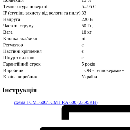
Конвекція
15 %
Температура поверхні
5...95 С
IP (ступінь захисту від вологи та пилу)
33
Напруга
220 В
Частота струму
50 Гц
Вага
18 кг
Кнопка вкл/викл
ні
Регулятор
є
Настінні кріплення
є
Шнур з вилкою
є
Гарантійний строк
5 років
Виробник
ТОВ «Теплокерамік»
Країна виробник
Україна
Інструкція
cхема TCMT600/TCMT-RA 600 (23.95KB)