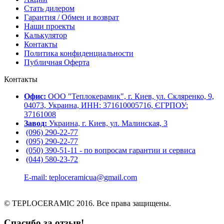
Стать дилером
Гарантия / Обмен и возврат
Наши проекты
Калькулятор
Контакты
Политика конфиденциальности
Публичная Оферта
Контакты
Офис:
ООО "Теплокерамик", г. Киев, ул. Скляренко, 9,
04073, Украина, ИНН: 371610005716, ЄГРПОУ:
37161008
Завод:
Украина, г. Киев, ул. Малинская, 3
(096) 290-22-77
(095) 290-22-77
(050) 390-51-11 - по вопросам гарантии и cервиса
(044) 580-23-72
E-mail: teploceramicua@gmail.com
© TEPLOCERAMIC 2016. Все права защищены.
Спасибо за отзыв!