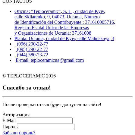
CONTACTOS
Oficina: "Teploceramic", S. L., ciudad de Kyiv,
calle Skliarenko, 9, 04073, Ucrania, Número
de Identificación del Contribuyente : 371610005716,
Registro Estatal Único de las Empresas
y Organizaciones de Ucrania: 37161008
Planta: Ucrania, ciudad de Kyiv, calle Malinskaya, 3
(096) 290-22-77
(095) 290-22-77
(044) 580-23-72
E-mail: teploceramicua@gmail.com
© TEPLOCERAMIC 2016
Спасибо за отзыв!
После проверки отзыв будет доступен на сайте!
Авторизация
E-Mail
Пароль
Забыли пароль?