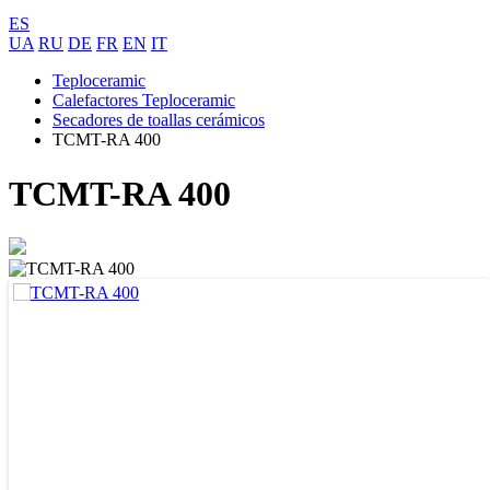
ES
UA
RU
DE
FR
EN
IT
Teploceramic
Calefactores Teploceramic
Secadores de toallas cerámicos
ТСМT-RA 400
ТСМT-RA 400