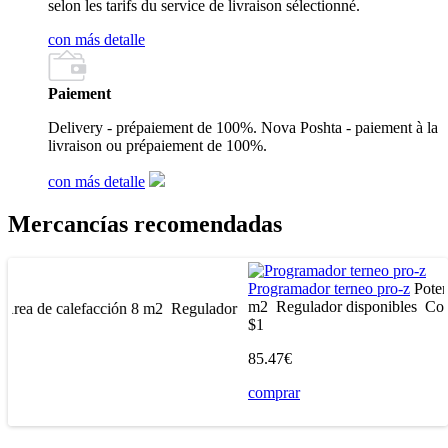
selon les tarifs du service de livraison sélectionné.
con más detalle
Paiement
Delivery - prépaiement de 100%. Nova Poshta - paiement à la
livraison ou prépaiement de 100%.
con más detalle
Mercancías recomendadas
Programador terneo pro-z
Potencia
400 W
Área de calefacción
8
m2
Regulador
disponibles
Convección
15 %
r
$1
85.47€
comprar