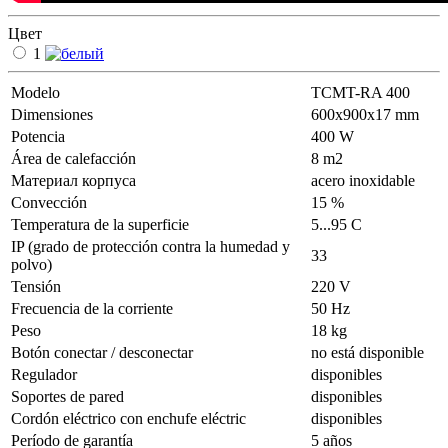
Цвет
1
Modelo
ТСМT-RA 400
Dimensiones
600х900х17 mm
Potencia
400 W
Área de calefacción
8 m2
Материал корпуса
acero inoxidable
Convección
15 %
Temperatura de la superficie
5...95 С
IP (grado de protección contra la humedad y
33
polvo)
Tensión
220 V
Frecuencia de la corriente
50 Hz
Peso
18 kg
Botón conectar / desconectar
no está disponible
Regulador
disponibles
Soportes de pared
disponibles
Cordón eléctrico con enchufe eléctric
disponibles
Período de garantía
5 años