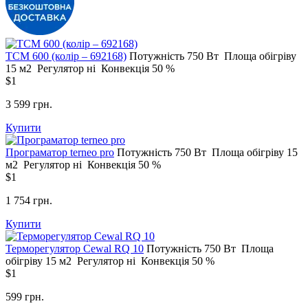
ТСМ 600 (колір – 692168)
Потужність
750 Вт
Площа обігріву
15 м2
Регулятор
ні
Конвекція
50 %
$1
3 599 грн.
Купити
Програматор terneo pro
Потужність
750 Вт
Площа обігріву
15
м2
Регулятор
ні
Конвекція
50 %
$1
1 754 грн.
Купити
Терморегулятор Сewal RQ 10
Потужність
750 Вт
Площа
обігріву
15 м2
Регулятор
ні
Конвекція
50 %
$1
599 грн.