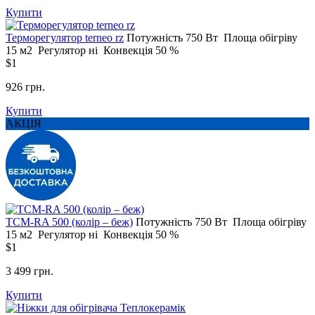
Купити
Терморегулятор terneo rz
Потужність
750 Вт
Площа обігріву
15 м2
Регулятор
ні
Конвекція
50 %
$1
926 грн.
Купити
АКЦІЯ
ТСM-RA 500 (колір – беж)
Потужність
750 Вт
Площа обігріву
15 м2
Регулятор
ні
Конвекція
50 %
$1
3 499 грн.
Купити