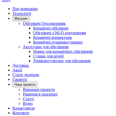
Про компанію
Технології
Магазин
Обігрівачі Теплокерамік
Керамічні обігрівачі
Обігрівачі з Wi-Fi керуванням
Керамічні конвектори
Керамічні рушникосушарки
Аксесуари для обігрівачів
Ніжки для керамічних обігрівачів
Сушки для речей
Терморегулятори для обігрівачів
Доставка
Акції
Стати дилером
Гарантії
Нашi проекти
Виконані проекти
Рішення в опаленні
Статті
Відео
Калькулятор
Контакти