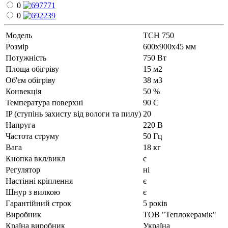
0
0
Модель
ТСН 750
Рoзмір
600х900х45 мм
Потужність
750 Вт
Площа обігріву
15 м2
Об'єм обігріву
38 м3
Конвекція
50 %
Температура поверхні
90 С
IP (ступінь захисту від вологи та пилу)
20
Напруга
220 В
Частота струму
50 Гц
Вага
18 кг
Кнопка вкл/викл
є
Регулятор
ні
Настінні кріплення
є
Шнур з вилкою
є
Гарантійний строк
5 років
Виробник
ТОВ "Теплокерамік"
Країна виробник
Україна