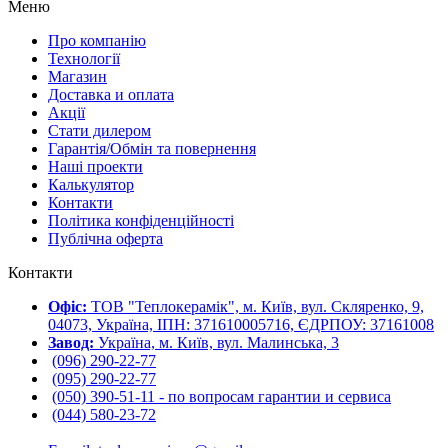
Меню
Про компанію
Технології
Магазин
Доставка и оплата
Акції
Стати дилером
Гарантія/Обмін та повернення
Наші проекти
Калькулятор
Контакти
Політика конфіденційності
Публічна оферта
Контакти
Офіс:
ТОВ "Теплокерамік", м. Київ, вул. Скляренко, 9,
04073, Україна, ІПН: 371610005716, ЄДРПОУ: 37161008
Завод:
Україна, м. Київ, вул. Малинська, 3
(096) 290-22-77
(095) 290-22-77
(050) 390-51-11 - по вопросам гарантии и cервиса
(044) 580-23-72