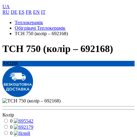
UA
RU
DE
ES
FR
EN
IT
Теплокерамік
Обігрівачі Теплокерамік
TCH 750 (колір – 692168)
TCH 750 (колір – 692168)
АКЦІЯ
Колір
0
0
0