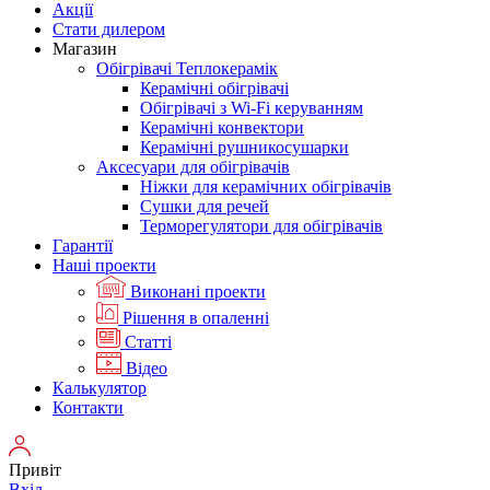
Акції
Стати дилером
Магазин
Обігрівачі Теплокерамік
Керамічні обігрівачі
Обігрівачі з Wi-Fi керуванням
Керамічні конвектори
Керамічні рушникосушарки
Аксесуари для обігрівачів
Ніжки для керамічних обігрівачів
Сушки для речей
Терморегулятори для обігрівачів
Гарантії
Нашi проекти
Виконані проекти
Рішення в опаленні
Статті
Відео
Калькулятор
Контакти
Привіт
Вхід