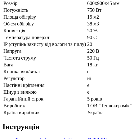
Рoзмір
600х900х45 мм
Потужність
750 Вт
Площа обігріву
15 м2
Об'єм обігріву
38 м3
Конвекція
50 %
Температура поверхні
90 С
IP (ступінь захисту від вологи та пилу)
20
Напруга
220 В
Частота струму
50 Гц
Вага
18 кг
Кнопка вкл/викл
є
Регулятор
ні
Настінні кріплення
є
Шнур з вилкою
є
Гарантійний строк
5 років
Виробник
ТОВ "Теплокерамік"
Країна виробник
Україна
Інструкція