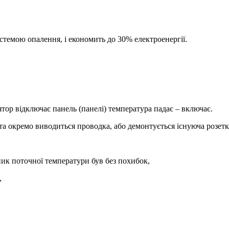
стемою опалення, і економить до 30% електроенергії.
ятор відключає панель (панелі) температура падає – включає.
а окремо виводиться проводка, або демонтується існуюча розетка
ник поточної температури був без похибок,
,