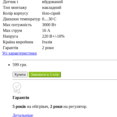
Датчик t
вбудований
Тип монтажу
накладний
Колір корпусу
біло-сірий
Діапазон температур
0....30 С
Max потужність
3000 Вт
Max струм
16 А
Напруга
220 В+/-10%
Країна виробник
Італія
Гарантія
2 роки
Усі характеристики
599 грн.
Купити
Замовити в 1 клік
Гарантія
5 років
на обігрівач,
2 роки
на регулятор.
Детальніше