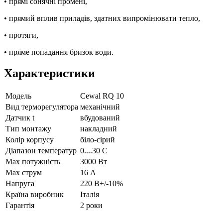
• прямі сонячні промені,
• прямий вплив приладів, здатних випромінювати тепло,
• протяги,
• пряме попадання бризок води.
Характеристики
Модель
Cewal RQ 10
Вид терморегулятора
механічний
Датчик t
вбудований
Тип монтажу
накладний
Колір корпусу
біло-сірий
Діапазон температур
0....30 С
Max потужність
3000 Вт
Max струм
16 А
Напруга
220 В+/-10%
Країна виробник
Італія
Гарантія
2 роки