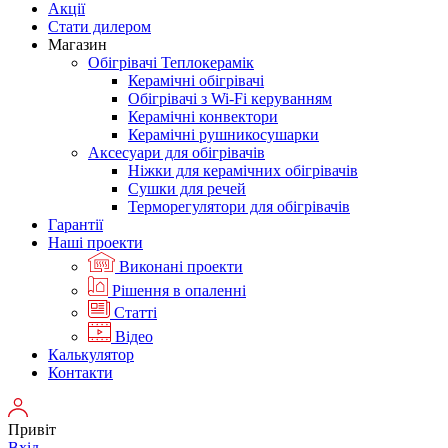
Акції
Стати дилером
Магазин
Обігрівачі Теплокерамік
Керамічні обігрівачі
Обігрівачі з Wi-Fi керуванням
Керамічні конвектори
Керамічні рушникосушарки
Аксесуари для обігрівачів
Ніжки для керамічних обігрівачів
Сушки для речей
Терморегулятори для обігрівачів
Гарантії
Нашi проекти
Виконані проекти
Рішення в опаленні
Статті
Відео
Калькулятор
Контакти
Привіт
Вхід