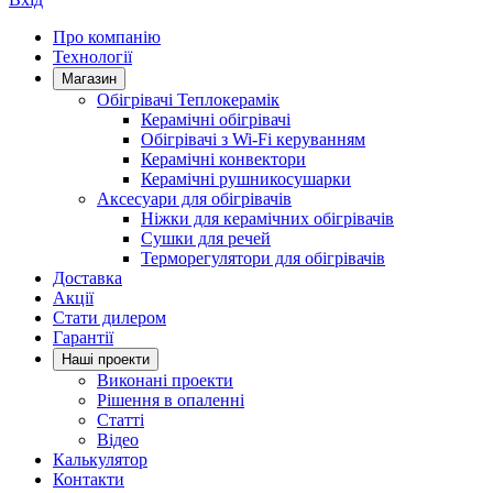
Про компанію
Технології
Магазин
Обігрівачі Теплокерамік
Керамічні обігрівачі
Обігрівачі з Wi-Fi керуванням
Керамічні конвектори
Керамічні рушникосушарки
Аксесуари для обігрівачів
Ніжки для керамічних обігрівачів
Сушки для речей
Терморегулятори для обігрівачів
Доставка
Акції
Стати дилером
Гарантії
Нашi проекти
Виконані проекти
Рішення в опаленні
Статті
Відео
Калькулятор
Контакти