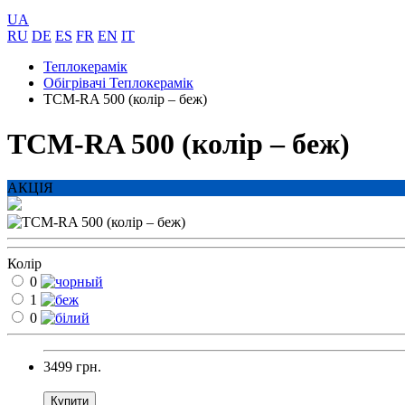
UA
RU
DE
ES
FR
EN
IT
Теплокерамік
Обігрівачі Теплокерамік
ТСM-RA 500 (колір – беж)
ТСM-RA 500 (колір – беж)
АКЦІЯ
Колір
0
1
0
3499 грн.
Купити