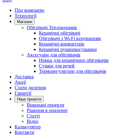
Про компанію
Технології
Магазин
Обігрівачі Теплокерамік
Керамічні обігрівачі
Обігрівачі з Wi-Fi керуванням
Керамічні конвектори
Керамічні рушникосушарки
Аксесуари для обігрівачів
Ніжки для керамічних обігрівачів
Сушки для речей
Терморегулятори для обігрівачів
Доставка
Акції
Стати дилером
Гарантії
Нашi проекти
Виконані проекти
Рішення в опаленні
Статті
Відео
Калькулятор
Контакти