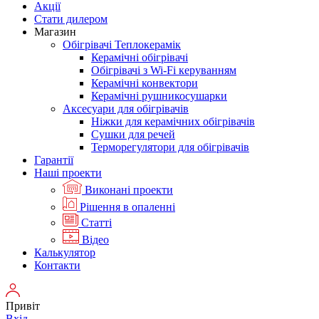
Акції
Стати дилером
Магазин
Обігрівачі Теплокерамік
Керамічні обігрівачі
Обігрівачі з Wi-Fi керуванням
Керамічні конвектори
Керамічні рушникосушарки
Аксесуари для обігрівачів
Ніжки для керамічних обігрівачів
Сушки для речей
Терморегулятори для обігрівачів
Гарантії
Нашi проекти
Виконані проекти
Рішення в опаленні
Статті
Відео
Калькулятор
Контакти
Привіт
Вхід