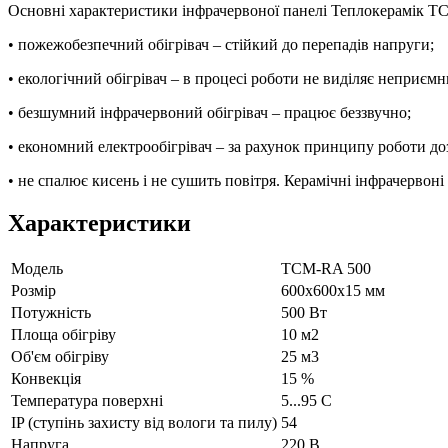
Основні характеристики інфрачервоної панелі Теплокерамік Т
• пожежобезпечний обігрівач – стійкий до перепадів напруги;
• екологічний обігрівач – в процесі роботи не виділяє неприємн
• безшумний інфрачервоний обігрівач – працює беззвучно;
• економний електрообігрівач – за рахунок принципу роботи д
• не спалює кисень і не сушить повітря. Керамічні інфрачервоні
Характеристики
Модель
ТСМ-RA 500
Рoзмір
600х600х15 мм
Потужність
500 Вт
Площа обігріву
10 м2
Об'єм обігріву
25 м3
Конвекція
15 %
Температура поверхні
5...95 С
IP (ступінь захисту від вологи та пилу)
54
Напруга
220 В