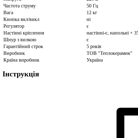
Частота струму
50 Гц
Вага
12 кг
Кнопка вкл/викл
ні
Регулятор
є
Настінні кріплення
настінні-є, напольні + 3
Шнур з вилкою
є
Гарантійний строк
5 років
Виробник
ТОВ "Теплокерамик"
Країна виробник
Україна
Інструкція