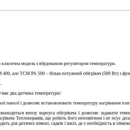
 класична модель з вбудованим регулятором температури.
М 400, але ТСМ РА 500 – більш потужний обігрівач (500 Вт) з ф
.
 має два датчика температури:
ні панелі і дозволяє встановлювати температуру нагрівання плит
знаходиться внизу корпуса обігрівача і дозволяє задавати темп
грівача Теплокерамік, що робить його непомітним і не псує диз
ить для дитячих кімнат, садків і шкіл, де є необхідність в обме