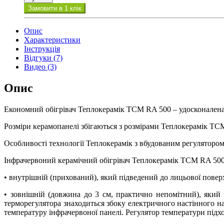
Замовити в 1 клік
Опис
Характеристики
Інструкція
Відгуки (7)
Видео (3)
Опис
Економний обігрівач Теплокерамік ТСМ RA 500 – удосконалена
Розміри керамопанелі збігаються з розмірами Теплокерамік ТС
Особливості технології Теплокерамік з вбудованим регулятором
Інфрачервоний керамічний обігрівач Теплокерамік ТСМ RA 500
• внутрішній (прихований), який підведений до лицьової поверх
• зовнішній (довжина до 3 см, практично непомітний), який 
терморегулятора знаходиться збоку електричного настінного на
температуру інфрачервоної панелі. Регулятор температури підход