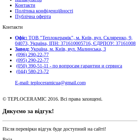
Контакти
Політика конфіденційності
Публічна оферта
Контакти
Офіс:
ТОВ "Теплокерамік", м. Київ, вул. Скляренко, 9,
04073, Україна, ІПН: 371610005716, ЄДРПОУ: 37161008
Завод:
Україна, м. Київ, вул. Малинська, 3
(096) 290-22-77
(095) 290-22-77
(050) 390-51-11 - по вопросам гарантии и cервиса
(044) 580-23-72
E-mail: teploceramicua@gmail.com
© TEPLOCERAMIC 2016. Всі права захищені.
Дякуємо за відгук!
Після перевірки відгук буде доступний на сайті!
Вхід