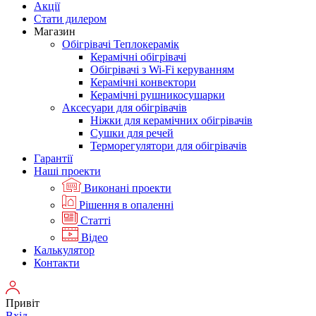
Акції
Стати дилером
Магазин
Обігрівачі Теплокерамік
Керамічні обігрівачі
Обігрівачі з Wi-Fi керуванням
Керамічні конвектори
Керамічні рушникосушарки
Аксесуари для обігрівачів
Ніжки для керамічних обігрівачів
Сушки для речей
Терморегулятори для обігрівачів
Гарантії
Нашi проекти
Виконані проекти
Рішення в опаленні
Статті
Відео
Калькулятор
Контакти
Привіт
Вхід