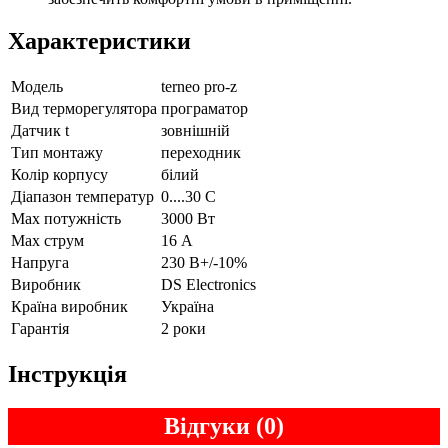
Характеристики
Модель
terneo pro-z
Вид терморегулятора
програматор
Датчик t
зовнішній
Тип монтажу
переходник
Колір корпусу
білий
Діапазон температур
0....30 С
Max потужність
3000 Вт
Max струм
16 А
Напруга
230 В+/-10%
Виробник
DS Electronics
Країна виробник
Україна
Гарантія
2 роки
Інструкція
Відгуки (0)