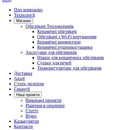
Про компанію
Технології
Магазин
Обігрівачі Теплокерамік
Керамічні обігрівачі
Обігрівачі з Wi-Fi керуванням
Керамічні конвектори
Керамічні рушникосушарки
Аксесуари для обігрівачів
Ніжки для керамічних обігрівачів
Сушки для речей
Терморегулятори для обігрівачів
Доставка
Акції
Стати дилером
Гарантії
Нашi проекти
Виконані проекти
Рішення в опаленні
Статті
Відео
Калькулятор
Контакти