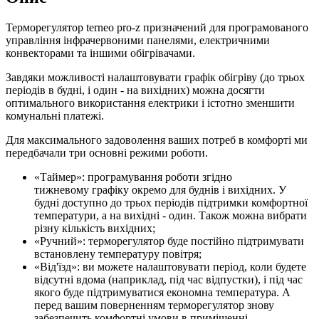
Терморегулятор terneo pro-z призначений для програмованого
управління інфрачервоними панелями, електричними
конвекторами та іншими обігрівачами.
Завдяки можливості налаштовувати графік обігріву (до трьох
періодів в будні, і один - на вихідних) можна досягти
оптимального використання електрики і істотно зменшити
комунальні платежі.
Для максимального задоволення ваших потреб в комфорті ми
передбачали три основні режими роботи.
«Таймер»: програмування роботи згідно
тижневому графіку окремо для буднів і вихідних. У
будні доступно до трьох періодів підтримки комфортної
температури, а на вихідні - один. Також можна вибрати
різну кількість вихідних;
«Ручний»: терморегулятор буде постійно підтримувати
встановлену температуру повітря;
«Від'їзд»: ви можете налаштовувати період, коли будете
відсутні вдома (наприклад, під час відпустки), і під час
якого буде підтримуватися економна температура. А
перед вашим поверненням терморегулятор знову
забезпечить комфортні умови в приміщенні.