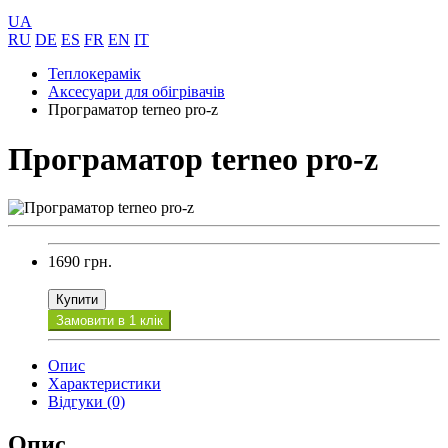
UA
RU
DE
ES
FR
EN
IT
Теплокерамік
Аксесуари для обігрівачів
Програматор terneo pro-z
Програматор terneo pro-z
1690 грн.
Купити
Замовити в 1 клік
Опис
Характеристики
Відгуки (0)
Опис