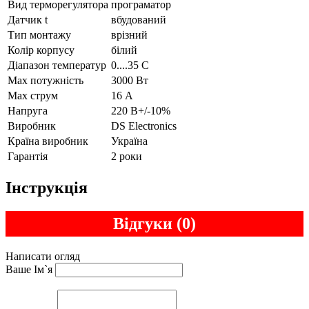
Вид терморегулятора
програматор
Датчик t
вбудований
Тип монтажу
врізний
Колір корпусу
білий
Діапазон температур
0....35 С
Max потужність
3000 Вт
Max струм
16 А
Напруга
220 В+/-10%
Виробник
DS Electronics
Країна виробник
Україна
Гарантія
2 роки
Інструкція
Відгуки (0)
Написати огляд
Ваше Ім`я