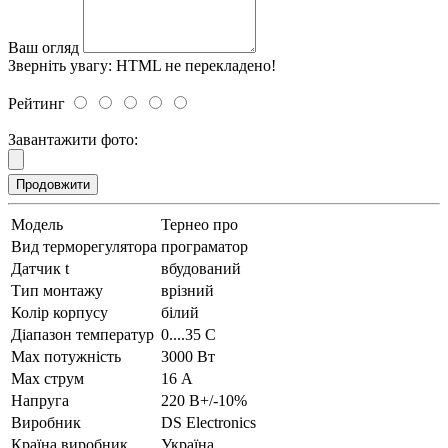
Ваш огляд
Зверніть увагу:
HTML не перекладено!
Рейтинг
Завантажити фото:
Продовжити
Модель
Тернео про
Вид терморегулятора
програматор
Датчик t
вбудований
Тип монтажу
врізний
Колір корпусу
білий
Діапазон температур
0....35 С
Max потужність
3000 Вт
Max струм
16 А
Напруга
220 В+/-10%
Виробник
DS Electronics
Країна виробник
Україна