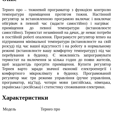
Тернео про – тижневий програматор з функцією контролю
температури приміщення протягом тижня. Настінний
регулятор з
а встановленною
програмою включає і виключа
є
обігрівач в певний час (
задаєте
самостійно) і нагріває
приміщення до певної температури (встановлюєте
самостійно). Термостат незамінний на дачах, де немає потреби
в постійній роботі опалення. Програмуєте регулятор terneo на
підтримання мінімальної температури (встановлюєте на свій
розсуд) під час вашої відсутності і на роботу в нормальному
режимі (встановлюєте вашу комфортну температуру) під час
перебування в будинку. Є можливість запрограмувати
термостат на включення за кілька годин до появи жителів,
щоб заздалегідь прогріти приміщення. Купити регулятор
Тернея варто заради значної економії електроенергії і
комфортного мікроклімату в будинку. Програмований
регулятор має три режими управління (ручне управління,
програматор, від’їзд), чотири мови (англійська, німецька,
українська і російська) і статистику споживання електрики.
Характеристики
Модель
Тернео про