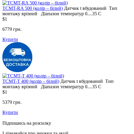
ТСМT-RA 500 (колір – білий)
Датчик t
вбудований
Тип
монтажу
врізний
Діапазон температур
0....35 С
$1
6779 грн.
Купити
ТСМT-T 400 (колір – білий)
Датчик t
вбудований
Тип
монтажу
врізний
Діапазон температур
0....35 С
$1
5379 грн.
Купити
Підпишись на розсилку
І дізнавайся про знижки та акції