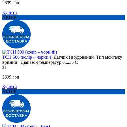
2699 грн.
Купити
АКЦІЯ
TCH 500 (колір – чорний)
Датчик t
вбудований
Тип монтажу
врізний
Діапазон температур
0....35 С
$1
2699 грн.
Купити
АКЦІЯ