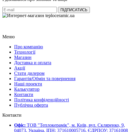
Меню
Про компанію
Технології
Магазин
Доставка и оплата
Акції
Стати дилером
Гарантія/Обмін та повернення
Наші проекти
Калькулятор
Контакти
Політика конфіденційності
Публічна оферта
Контакти
Офіс:
ТОВ "Теплокерамік", м. Київ, вул. Скляренко, 9,
04073, Україна, ІПН: 371610005716, ЄДРПОУ: 37161008