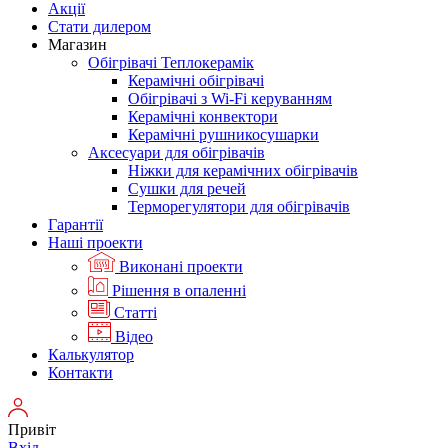
Акції
Стати дилером
Магазин
Обігрівачі Теплокерамік
Керамічні обігрівачі
Обігрівачі з Wi-Fi керуванням
Керамічні конвектори
Керамічні рушникосушарки
Аксесуари для обігрівачів
Ніжки для керамічних обігрівачів
Сушки для речей
Терморегулятори для обігрівачів
Гарантії
Нашi проекти
Виконані проекти
Рішення в опаленні
Статті
Відео
Калькулятор
Контакти
Привіт
Вхід