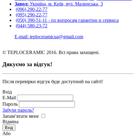
Завод:
Україна, м. Київ, вул. Малинська, 3
(096) 290-22-77
(095) 290-22-77
(050) 390-51-11 - по вопросам гарантии и cервиса
(044) 580-23-72
E-mail: teploceramicua@gmail.com
© TEPLOCERAMIC 2016. Всі права захищені.
Дякуємо за відгук!
Після перевірки відгук буде доступний на сайті!
Вхід
E-Mail
Пароль
Забули пароль?
Запам’ятати мене
Відміна
Або