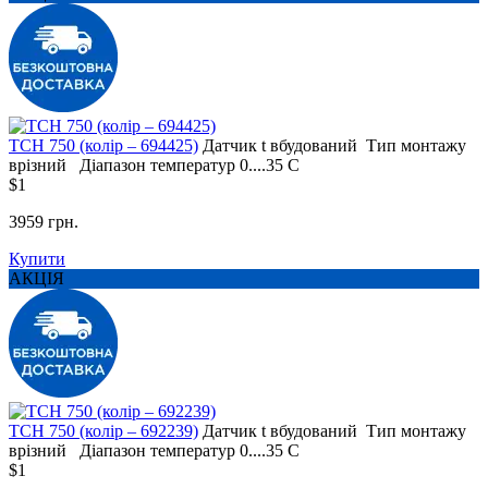
TCH 750 (колір – 694425)
Датчик t
вбудований
Тип монтажу
врізний
Діапазон температур
0....35 С
$1
3959 грн.
Купити
АКЦІЯ
TCH 750 (колір – 692239)
Датчик t
вбудований
Тип монтажу
врізний
Діапазон температур
0....35 С
$1