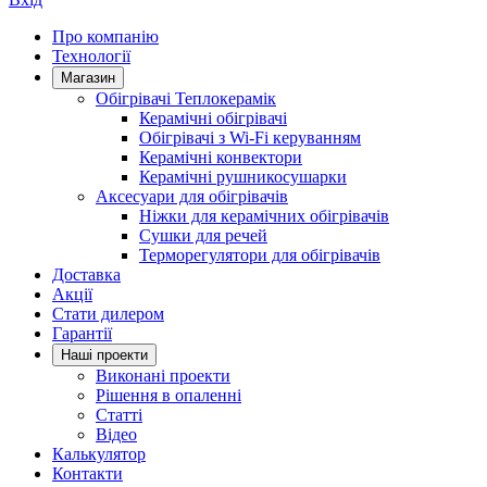
Про компанію
Технології
Магазин
Обігрівачі Теплокерамік
Керамічні обігрівачі
Обігрівачі з Wi-Fi керуванням
Керамічні конвектори
Керамічні рушникосушарки
Аксесуари для обігрівачів
Ніжки для керамічних обігрівачів
Сушки для речей
Терморегулятори для обігрівачів
Доставка
Акції
Стати дилером
Гарантії
Нашi проекти
Виконані проекти
Рішення в опаленні
Статті
Відео
Калькулятор
Контакти