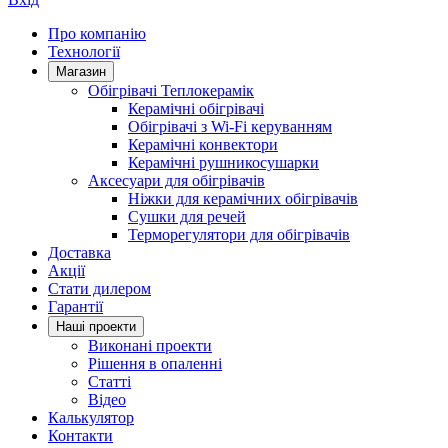
Про компанію
Технології
Магазин
Обігрівачі Теплокерамік
Керамічні обігрівачі
Обігрівачі з Wi-Fi керуванням
Керамічні конвектори
Керамічні рушникосушарки
Аксесуари для обігрівачів
Ніжки для керамічних обігрівачів
Сушки для речей
Терморегулятори для обігрівачів
Доставка
Акції
Стати дилером
Гарантії
Нашi проекти
Виконані проекти
Рішення в опаленні
Статті
Відео
Калькулятор
Контакти