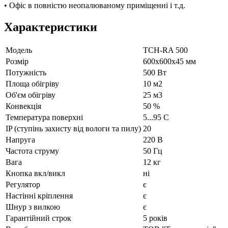
• Офіс в повністю неопалюваному приміщенні і т.д.
Характеристики
Модель
TCH-RA 500
Рoзмір
600х600х45 мм
Потужність
500 Вт
Площа обігріву
10 м2
Об'єм обігріву
25 м3
Конвекція
50 %
Температура поверхні
5...95 С
IP (ступінь захисту від вологи та пилу)
20
Напруга
220 В
Частота струму
50 Гц
Вага
12 кг
Кнопка вкл/викл
ні
Регулятор
є
Настінні кріплення
є
Шнур з вилкою
є
Гарантійний строк
5 років