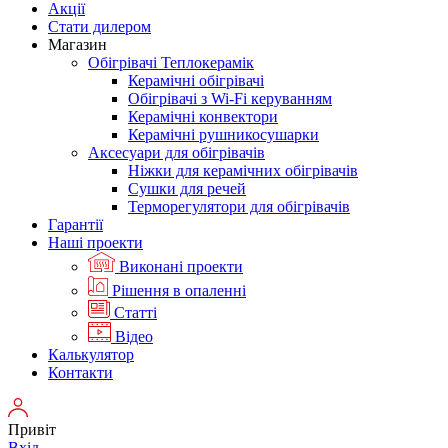
Акції
Стати дилером
Магазин
Обігрівачі Теплокерамік
Керамічні обігрівачі
Обігрівачі з Wi-Fi керуванням
Керамічні конвектори
Керамічні рушникосушарки
Аксесуари для обігрівачів
Ніжки для керамічних обігрівачів
Сушки для речей
Терморегулятори для обігрівачів
Гарантії
Нашi проекти
Виконані проекти
Рішення в опаленні
Статті
Відео
Калькулятор
Контакти
Привіт
Вхід