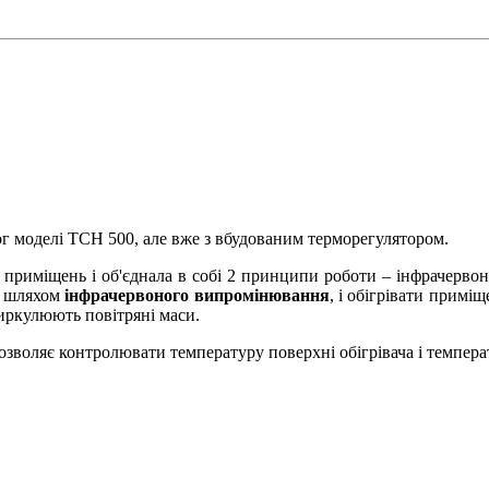
г моделі ТСН 500, але вже з вбудованим терморегулятором.
ву приміщень і об'єднала в собі 2 принципи роботи – інфрачерв
ю шляхом
інфрачервоного випромінювання
, і обігрівати прим
 циркулюють повітряні маси.
зволяє контролювати температуру поверхні обігрівача і температу