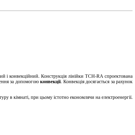
оний і конвекційний. Конструкція лінійки ТСН-RA спроектована
іщення за допомогою
конвекції
. Конвекція досягається за рахунок
ру в кімнаті, при цьому істотно економлячи на електроенергії.