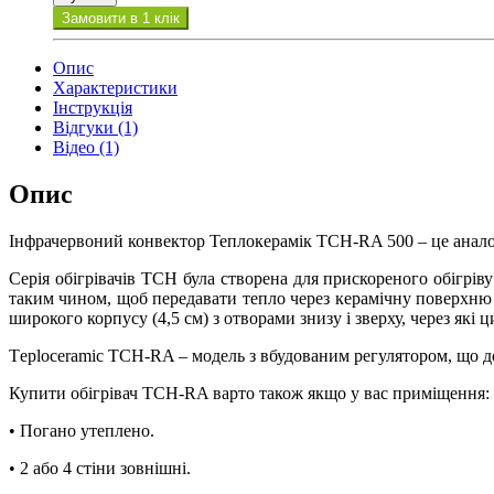
Замовити в 1 клік
Опис
Характеристики
Інструкція
Відгуки (1)
Відео (1)
Опис
Інфрачервоний конвектор Теплокерамік ТСН-RA 500 – це анало
Серія обігрівачів ТСН була створена для прискореного обігрі
таким чином, щоб передавати тепло через керамічну поверхн
широкого корпусу (4,5 см) з отворами знизу і зверху, через які
Тeploceramic ТСН-RA – модель з вбудованим регулятором, що до
Купити обігрівач ТСН-RA варто також якщо у вас приміщення:
• Погано утеплено.
• 2 або 4 стіни зовнішні.