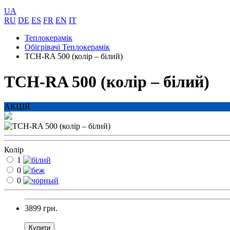
UA
RU
DE
ES
FR
EN
IT
Теплокерамік
Обігрівачі Теплокерамік
TCH-RA 500 (колір – білий)
TCH-RA 500 (колір – білий)
АКЦІЯ
Колір
1
0
0
3899 грн.
Купити