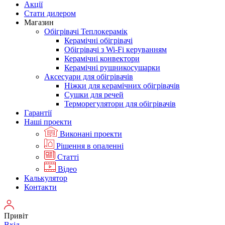
Акції
Стати дилером
Магазин
Обігрівачі Теплокерамік
Керамічні обігрівачі
Обігрівачі з Wi-Fi керуванням
Керамічні конвектори
Керамічні рушникосушарки
Аксесуари для обігрівачів
Ніжки для керамічних обігрівачів
Сушки для речей
Терморегулятори для обігрівачів
Гарантії
Нашi проекти
Виконані проекти
Рішення в опаленні
Статті
Відео
Калькулятор
Контакти
Привіт
Вхід