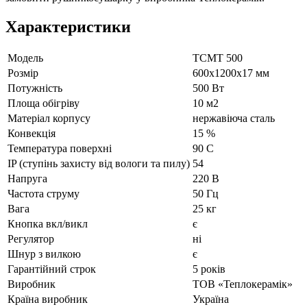
Характеристики
Модель
ТСМТ 500
Рoзмір
600х1200х17 мм
Потужність
500 Вт
Площа обігріву
10 м2
Матеріал корпусу
нержавіюча сталь
Конвекція
15 %
Температура поверхні
90 С
IP (ступінь захисту від вологи та пилу)
54
Напруга
220 В
Частота струму
50 Гц
Вага
25 кг
Кнопка вкл/викл
є
Регулятор
ні
Шнур з вилкою
є
Гарантійний строк
5 років
Виробник
ТОВ «Теплокерамік»
Країна виробник
Україна