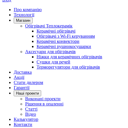
Про компанію
Технології
Магазин
Обігрівачі Теплокерамік
Керамічні обігрівачі
Обігрівачі з Wi-Fi керуванням
Керамічні конвектори
Керамічні рушникосушарки
Аксесуари для обігрівачів
Ніжки для керамічних обігрівачів
Сушки для речей
Терморегулятори для обігрівачів
Доставка
Акції
Стати дилером
Гарантії
Нашi проекти
Виконані проекти
Рішення в опаленні
Статті
Відео
Калькулятор
Контакти