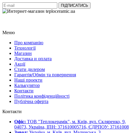
Меню
Про компанію
Технології
Магазин
Доставка и оплата
Акції
Стати дилером
Гарантія/Обмін та повернення
Наші проекти
Калькулятор
Контакти
Політика конфіденційності
Публічна оферта
Контакти
Офіс:
ТОВ "Теплокерамік", м. Київ, вул. Скляренко, 9,
04073, Україна, ІПН: 371610005716, ЄДРПОУ: 37161008
Завод:
Україна, м. Київ, вул. Малинська, 3