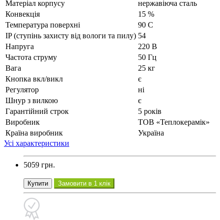
Матеріал корпусу
нержавіюча сталь
Конвекція
15 %
Температура поверхні
90 С
IP (ступінь захисту від вологи та пилу)
54
Напруга
220 В
Частота струму
50 Гц
Вага
25 кг
Кнопка вкл/викл
є
Регулятор
ні
Шнур з вилкою
є
Гарантійний строк
5 років
Виробник
ТОВ «Теплокерамік»
Країна виробник
Україна
Усі характеристики
5059 грн.
Купити
Замовити в 1 клік