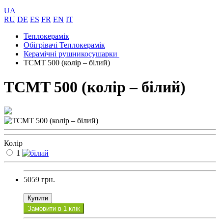
UA
RU
DE
ES
FR
EN
IT
Теплокерамік
Обігрівачі Теплокерамік
Керамічні рушникосушарки
ТСМT 500 (колір – білий)
ТСМT 500 (колір – білий)
Колір
1
5059 грн.
Купити
Замовити в 1 клік