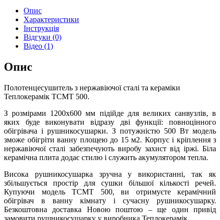
Опис
Характеристики
Інструкція
Відгуки (0)
Відео (1)
Опис
Полотенцесушитель з нержавіючої сталі та кераміки
Теплокерамік ТСМТ 500.
З розмірами 1200х600 мм підійде для великих санвузлів, в
яких буде виконувати відразу дві функції: повноцінного
обігрівача і рушникосушарки. З потужністю 500 Вт модель
зможе обігріти ванну площею до 15 м2. Корпус і кріплення з
нержавіючої сталі забезпечують виробу захист від іржі. Біла
керамічна плита додає стилю і служить акумулятором тепла.
Висока рушникосушарка зручна у використанні, так як
збільшується простір для сушки більшої кількості речей.
Купуючи модель ТСМТ 500, ви отримуєте керамічний
обігрівач в ванну кімнату і сучасну рушникосушарку.
Безкоштовна доставка Новою поштою – ще один привід
замовити рушникосушарку у виробника Теплокерамік.