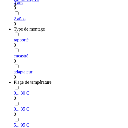
2 ans
0
0
2 años
0
Type de montage
rapporté
0
encastré
0
adaptateur
0
Plage de température
0....30 С
0
0....35 С
0
5....95 С