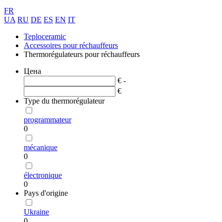
FR
UA
RU
DE
ES
EN
IT
Teploceramic
Accessoires pour réchauffeurs
Thermorégulateurs pour réchauffeurs
Цена
€ -
€
Type du thermorégulateur
programmateur
0
mécanique
0
électronique
0
Pays d'origine
Ukraine
0