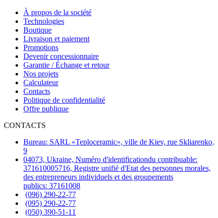
À propos de la société
Technologies
Boutique
Livraison et paiement
Promotions
Devenir concessionnaire
Garantie / Échange et retour
Nos projets
Calculateur
Contacts
Politique de confidentialité
Offre publique
CONTACTS
Bureau: SARL «Teploceramic», ville de Kiev, rue Skliarenko,
9
04073, Ukraine, Numéro d'identificationdu contribuable:
371610005716, Registre unifié d'Etat des personnes morales,
des entrepreneurs individuels et des groupements
publics: 37161008
(096) 290-22-77
(095) 290-22-77
(050) 390-51-11