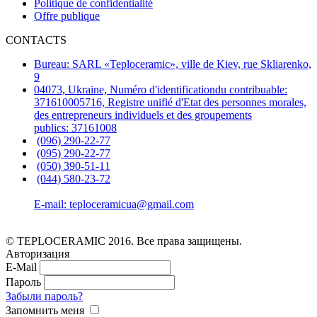
Politique de confidentialité
Offre publique
CONTACTS
Bureau: SARL «Teploceramic», ville de Kiev, rue Skliarenko,
9
04073, Ukraine, Numéro d'identificationdu contribuable:
371610005716, Registre unifié d'Etat des personnes morales,
des entrepreneurs individuels et des groupements
publics: 37161008
(096) 290-22-77
(095) 290-22-77
(050) 390-51-11
(044) 580-23-72
E-mail: teploceramicua@gmail.com
© TEPLOCERAMIC 2016. Все права защищены.
Авторизация
E-Mail
Пароль
Забыли пароль?
Запомнить меня