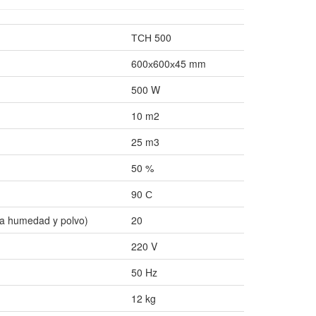
ТСН 500
600х600х45 mm
500 W
10 m2
25 m3
50 %
90 С
 la humedad y polvo)
20
220 V
50 Hz
12 kg