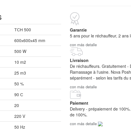
s
ТСН 500
Garantie
5 ans pour le réchauffeur, 2 ans l
600х600х45 mm
con más detalle
500 W
Livraison
10 m2
De réchauffeurs. Gratuitement - 
Ramassage à l'usine. Nova Posht
25 m3
séparément - selon les tarifs du s
50 %
con más detalle
90 С
Paiement
20
Delivery - prépaiement de 100%.
de 100%.
220 V
con más detalle
50 Hz