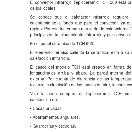
El convector infrarrojo Teploceramic ТСН 500 está c
de los locales.
Se conoce que el calefactor infrarrojo requier
calentamiento a fondo que para el convector, ya que
rápido. Por eso fue creada una serie de calefactores
principios de funcionamiento: infrarrojo y por convecci
En el panel cerámico de ТСН 500:
El elemento térmico calienta la cerámica, esta a su ve
calefacción infrarroja.
El casco del modelo TCH está creado en forma de u
longitudinales arriba y abajo. La pared interna d
externa. Por cuenta de diferencia de las temperatur
alcanza la circulación de las masas de aire, la convecc
Vale la pena comprar el Teploceramic TCH con 
calefacción de:
• Casas privadas.
• Apartamentos angulares.
• Guarderías y escuelas.