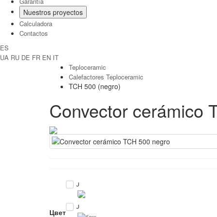
Garantía
Nuestros proyectos
Calculadora
Contactos
ES
UA
RU
DE
FR
EN
IT
Teploceramic
Calefactores Teploceramic
TCH 500 (negro)
Convector cerámico 
0
0
Цвет