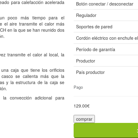
reado para calefacción acelerada
Botón conectar / desconectar
Regulador
e un poco más tiempo para el
 el aire transmite el calor más
Soportes de pared
 TCH en la que se han reunido dos
ón.
Cordón eléctrico con enchufe el
Período de garantía
z transmite el calor al local, la
Productor
na caja que tiene los orificios
País productor
el casco se calienta más que la
as y la estructura de la caja se
Pago
ión.
la convección adicional para
129.00€
comprar