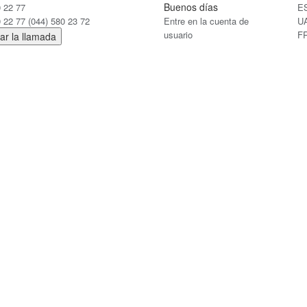
Buenos días
0 22 77
E
0 22 77
(044) 580 23 72
Entre en la cuenta de
U
usuario
F
ar la llamada