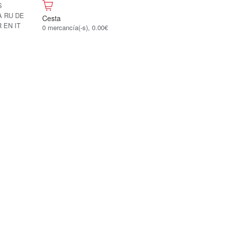
S
A
RU
DE
Cesta
R
EN
IT
0 mercancía(-s), 0.00€