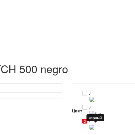
TCH 500 negro
0
0
Цвет
черный
1