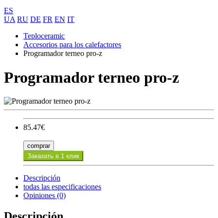
ES
UA
RU
DE
FR
EN
IT
Teploceramic
Accesorios para los calefactores
Programador terneo pro-z
Programador terneo pro-z
85.47€
comprar
Заказать в 1 клик
Descripción
todas las especificaciones
Opiniones (0)
Descripción