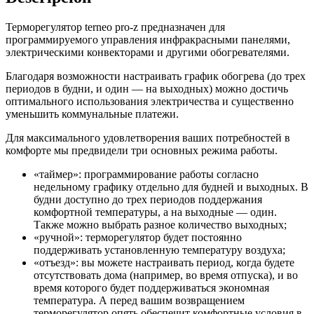
Терморегулятор terneo pro-z предназначен для
программируемого управления инфракрасными панелями,
электрическими конвекторами и другими обогревателями.
Благодаря возможности настраивать график обогрева (до трех
периодов в будни, и один — на выходных) можно достичь
оптимального использования электричества и существенно
уменьшить коммунальные платежи.
Для максимального удовлетворения ваших потребностей в
комфорте мы предвидели три основных режима работы.
«таймер»: программирование работы согласно
недельному графику отдельно для будней и выходных. В
будни доступно до трех периодов поддержания
комфортной температуры, а на выходные — один.
Также можно выбрать разное количество выходных;
«ручной»: терморегулятор будет постоянно
поддерживать установленную температуру воздуха;
«отъезд»: вы можете настраивать период, когда будете
отсутствовать дома (например, во время отпуска), и во
время которого будет поддерживаться экономная
температура. А перед вашим возвращением
терморегулятор опять обеспечит комфортные условия в