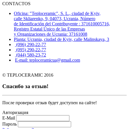
CONTACTOS
Oficina: "Teploceramic", S. L., ciudad de Kyiv,
calle Skliarenko, 9, 04073, Ucrania, Número
de Identificación del Contribuyente : 371610005716,
Registro Estatal Único de las Empresas
y Organizaciones de Ucrania: 37161008
Planta: Ucrania, ciudad de Kyiv, calle Malinskaya, 3
(096) 290-22-77
(095) 290-22-77
(044) 580-23-72
E-mail: teploceramicua@gmail.com
© TEPLOCERAMIC 2016
Спасибо за отзыв!
После проверки отзыв будет доступен на сайте!
Авторизация
E-Mail
Пароль