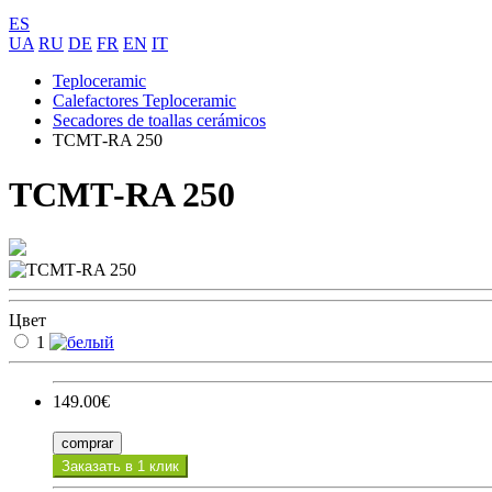
ES
UA
RU
DE
FR
EN
IT
Teploceramic
Calefactores Teploceramic
Secadores de toallas cerámicos
ТСМТ-RA 250
ТСМТ-RA 250
Цвет
1
149.00€
comprar
Заказать в 1 клик