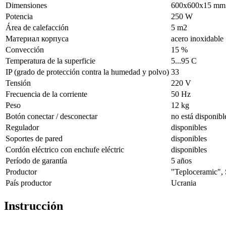
Dimensiones
600х600х15 mm
Potencia
250 W
Área de calefacción
5 m2
Материал корпуса
acero inoxidable
Convección
15 %
Temperatura de la superficie
5...95 С
IP (grado de protección contra la humedad y polvo)
33
Tensión
220 V
Frecuencia de la corriente
50 Hz
Peso
12 kg
Botón conectar / desconectar
no está disponibl
Regulador
disponibles
Soportes de pared
disponibles
Cordón eléctrico con enchufe eléctric
disponibles
Período de garantía
5 años
Productor
"Teploceramic", 
País productor
Ucrania
Instrucción