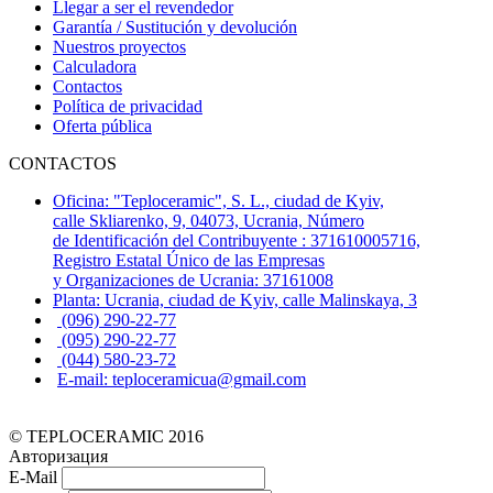
Llegar a ser el revendedor
Garantía / Sustitución y devolución
Nuestros proyectos
Calculadora
Contactos
Política de privacidad
Oferta pública
CONTACTOS
Oficina: "Teploceramic", S. L., ciudad de Kyiv,
calle Skliarenko, 9, 04073, Ucrania, Número
de Identificación del Contribuyente : 371610005716,
Registro Estatal Único de las Empresas
y Organizaciones de Ucrania: 37161008
Planta: Ucrania, ciudad de Kyiv, calle Malinskaya, 3
(096) 290-22-77
(095) 290-22-77
(044) 580-23-72
E-mail: teploceramicua@gmail.com
© TEPLOCERAMIC 2016
Авторизация
E-Mail