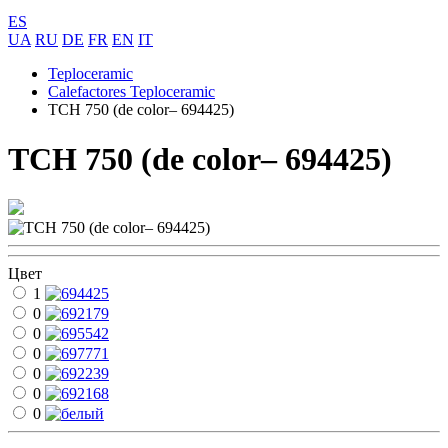
ES
UA
RU
DE
FR
EN
IT
Teploceramic
Calefactores Teploceramic
TCH 750 (de color– 694425)
TCH 750 (de color– 694425)
Цвет
1
0
0
0
0
0
0