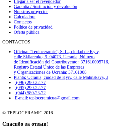
Llegar a ser el revendedor
Garantía / Sustitución y devolución
Nuestros proyectos
Calculadora
Contactos
Política de privacidad
Oferta pública
CONTACTOS
Oficina: "Teploceramic", S. L., ciudad de Kyiv,
calle Skliarenko, 9, 04073, Ucrania, Número
de Identificación del Contribuyente : 371610005716,
Registro Estatal Único de las Empresas
y Organizaciones de Ucrania: 37161008
Planta: Ucrania, ciudad de Kyiv, calle Malinskaya, 3
(096) 290-22-77
(095) 290-22-77
(044) 580-23-72
E-mail: teploceramicua@gmail.com
© TEPLOCERAMIC 2016
Спасибо за отзыв!