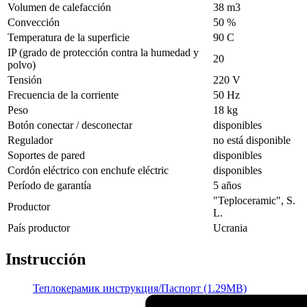
Volumen de calefacción
38 m3
Convección
50 %
Temperatura de la superficie
90 С
IP (grado de protección contra la humedad y
20
polvo)
Tensión
220 V
Frecuencia de la corriente
50 Hz
Peso
18 kg
Botón conectar / desconectar
disponibles
Regulador
no está disponible
Soportes de pared
disponibles
Cordón eléctrico con enchufe eléctric
disponibles
Período de garantía
5 años
"Teploceramic", S.
Productor
L.
País productor
Ucrania
Instrucción
Теплокерамик инструкция/Паспорт (1.29MB)