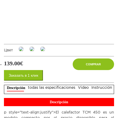
Цвет
139.00€
COMPRAR
Заказать в 1 клик
Descripción
todas las especificaciones
Video
Instrucción
O
Descripción
p style="text-align:justify">El calefactor ТСМ 450 es un