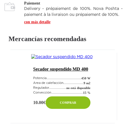
Paiement
Delivery - prépaiement de 100%. Nova Poshta -
paiement à la livraison ou prépaiement de 100%.
con más detalle
Mercancías recomendadas
 MD 400
Programador terneo pro-z
450 W
450 W
Potencia
9 m2
9 m2
Área de calefacción
á disponible
no está disponible
Regulador
15 %
15 %
Convección
85.47€
R
COMPRAR