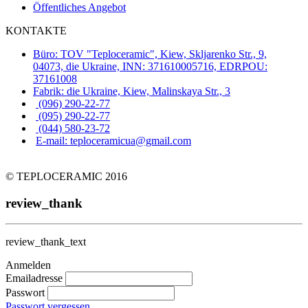
Öffentliches Angebot
KONTAKTE
Büro: TOV "Teploceramic", Kiew, Skljarenko Str., 9,
04073, die Ukraine, INN: 371610005716, EDRPOU:
37161008
Fabrik: die Ukraine, Kiew, Malinskaya Str., 3
(096) 290-22-77
(095) 290-22-77
(044) 580-23-72
E-mail: teploceramicua@gmail.com
© TEPLOCERAMIC 2016
review_thank
review_thank_text
Anmelden
Emailadresse
Passwort
Passwort vergessen