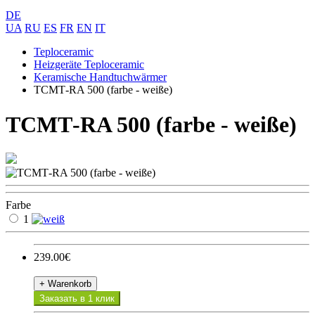
DE
UA
RU
ES
FR
EN
IT
Teploceramic
Heizgeräte Teploceramic
Keramische Handtuchwärmer
ТСМТ-RA 500 (farbe - weiße)
ТСМТ-RA 500 (farbe - weiße)
Farbe
1
239.00€
+ Warenkorb
Заказать в 1 клик