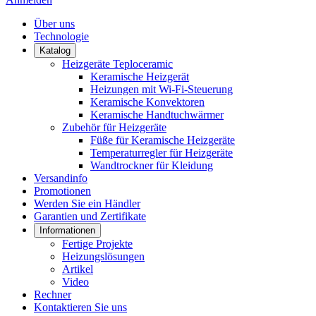
Über uns
Technologie
Katalog
Heizgeräte Teploceramic
Keramische Heizgerät
Heizungen mit Wi-Fi-Steuerung
Keramische Konvektoren
Keramische Handtuchwärmer
Zubehör für Heizgeräte
Füße für Keramische Heizgeräte
Temperaturregler für Heizgeräte
Wandtrockner für Kleidung
Versandinfo
Promotionen
Werden Sie ein Händler
Garantien und Zertifikate
Informationen
Fertige Projekte
Heizungslösungen
Artikel
Video
Rechner
Kontaktieren Sie uns