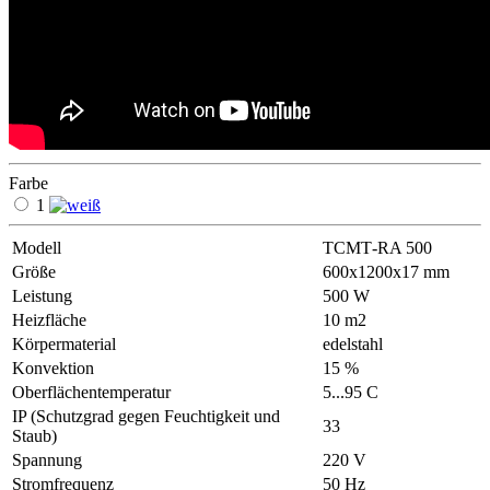
Farbe
1
Modell
ТСМТ-RA 500
Größe
600х1200х17 mm
Leistung
500 W
Heizfläche
10 m2
Körpermaterial
еdelstahl
Konvektion
15 %
Oberflächentemperatur
5...95 С
IP (Schutzgrad gegen Feuchtigkeit und
33
Staub)
Spannung
220 V
Stromfrequenz
50 Hz