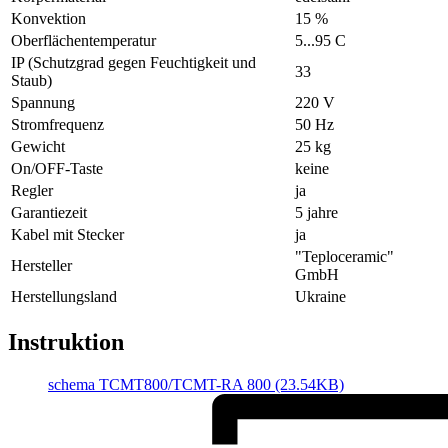
Konvektion
15 %
Oberflächentemperatur
5...95 С
IP (Schutzgrad gegen Feuchtigkeit und
33
Staub)
Spannung
220 V
Stromfrequenz
50 Hz
Gewicht
25 kg
On/OFF-Taste
keine
Regler
ja
Garantiezeit
5 jahre
Kabel mit Stecker
ja
"Teploceramic"
Hersteller
GmbH
Herstellungsland
Ukraine
Instruktion
schemа TCMT800/TCMT-RA 800 (23.54KB)