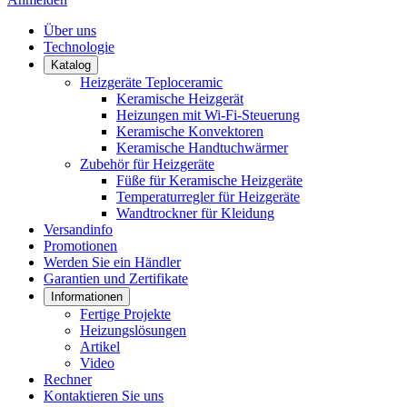
Über uns
Technologie
Katalog
Heizgeräte Teploceramic
Keramische Heizgerät
Heizungen mit Wi-Fi-Steuerung
Keramische Konvektoren
Keramische Handtuchwärmer
Zubehör für Heizgeräte
Füße für Keramische Heizgeräte
Temperaturregler für Heizgeräte
Wandtrockner für Kleidung
Versandinfo
Promotionen
Werden Sie ein Händler
Garantien und Zertifikate
Informationen
Fertige Projekte
Heizungslösungen
Artikel
Video
Rechner
Kontaktieren Sie uns