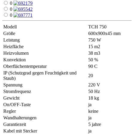
0
0
0
Modell
ТСН 750
Größe
600х900х45 mm
Leistung
750 W
Heizfläche
15 m2
Heizvolumen
38 m3
Konvektion
50 %
Oberflächentemperatur
90 С
IP (Schutzgrad gegen Feuchtigkeit und
20
Staub)
Spannung
220 V
Stromfrequenz
50 Hz
Gewicht
18 kg
On/OFF-Taste
ja
Regler
keine
Wandhalterungen
ja
Garantiezeit
5 jahre
Kabel mit Stecker
ja