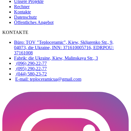
Unsere Projekte
Rechner
Kontakte
Datenschutz
Öffentliches Angebot
KONTAKTE
Büro: TOV "Teploceramic", Kiew, Skljarenko Str., 9,
04073, die Ukraine, INN: 371610005716, EDRPOU:
37161008
Fabrik: die Ukraine, Kiew, Malinskaya Str., 3
(096) 290-22-77
(095) 290-22-77
(044) 580-23-72
E-mail: teploceramicua@gmail.com