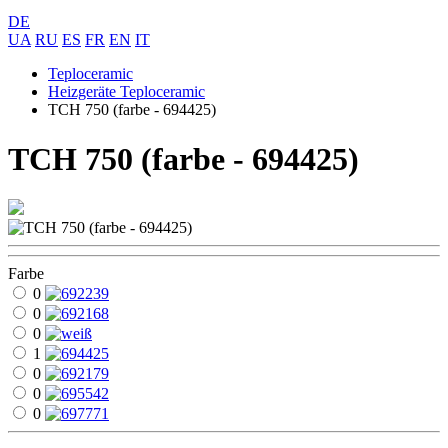
DE
UA
RU
ES
FR
EN
IT
Teploceramic
Heizgeräte Teploceramic
TCH 750 (farbe - 694425)
TCH 750 (farbe - 694425)
Farbe
0
0
0
1
0
0
0