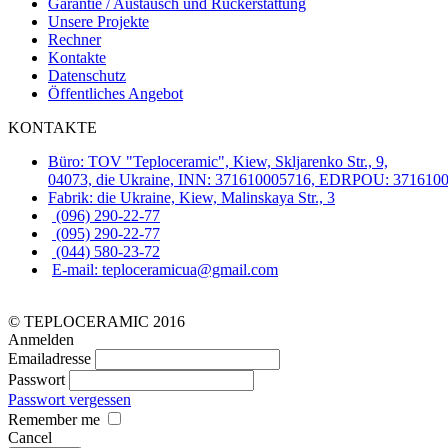
Garantie / Austausch und Rückerstattung
Unsere Projekte
Rechner
Kontakte
Datenschutz
Öffentliches Angebot
KONTAKTE
Büro: TOV "Teploceramic", Kiew, Skljarenko Str., 9,
04073, die Ukraine, INN: 371610005716, EDRPOU: 371610
Fabrik: die Ukraine, Kiew, Malinskaya Str., 3
(096) 290-22-77
(095) 290-22-77
(044) 580-23-72
E-mail: teploceramicua@gmail.com
© TEPLOCERAMIC 2016
Anmelden
Emailadresse
Passwort
Passwort vergessen
Remember me
Cancel