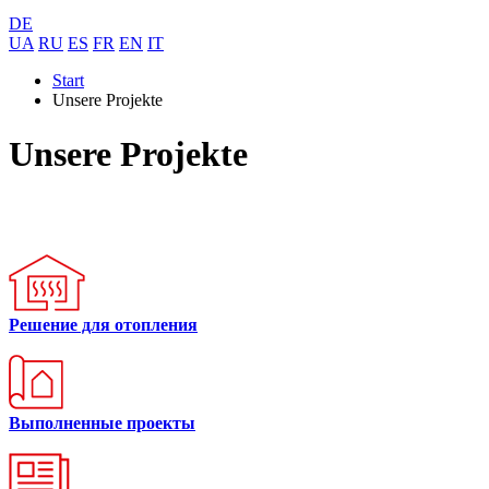
DE
UA
RU
ES
FR
EN
IT
Start
Unsere Projekte
Unsere Projekte
Решение для отопления
Выполненные проекты