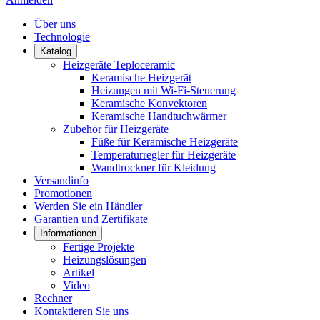
Über uns
Technologie
Katalog
Heizgeräte Teploceramic
Keramische Heizgerät
Heizungen mit Wi-Fi-Steuerung
Keramische Konvektoren
Keramische Handtuchwärmer
Zubehör für Heizgeräte
Füße für Keramische Heizgeräte
Temperaturregler für Heizgeräte
Wandtrockner für Kleidung
Versandinfo
Promotionen
Werden Sie ein Händler
Garantien und Zertifikate
Informationen
Fertige Projekte
Heizungslösungen
Artikel
Video
Rechner
Kontaktieren Sie uns