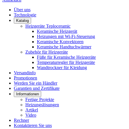
Über uns
Technologie
Katalog
Heizgeräte Teploceramic
Keramische Heizgerät
Heizungen mit Wi-Fi-Steuerung
Keramische Konvektoren
Keramische Handtuchwärmer
Zubehör für Heizgeräte
Füße für Keramische Heizgeräte
Temperaturregler für Heizgeräte
Wandtrockner für Kleidung
Versandinfo
Promotionen
Werden Sie ein Händler
Garantien und Zertifikate
Informationen
Fertige Projekte
Heizungslösungen
Artikel
Video
Rechner
Kontaktieren Sie uns