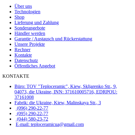
Über uns
Technologien
Shop
Lieferung und Zahlung
Sonderangebote
Händler werden
Garantie / Austausch und Rückerstattung
Unsere Projekte
Rechner
Kontakte
Datenschutz
Öffentliches Angebot
KONTAKTE
Büro: TOV "Teploceramic", Kiew, Skljarenko Str., 9,
04073, die Ukraine, INN: 371610005716, EDRPOU:
37161008
Fabrik: die Ukraine, Kiew, Malinskaya Str., 3
(096) 290-22-77
(095) 290-22-77
(044) 580-23-72
E-mail: teploceramicua@gmail.com