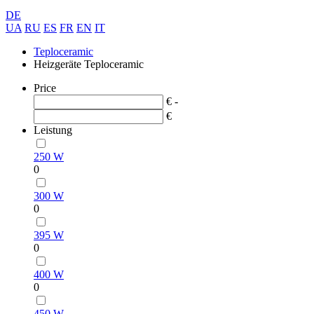
DE
UA
RU
ES
FR
EN
IT
Teploceramic
Heizgeräte Teploceramic
Price
€ -
€
Leistung
250 W
0
300 W
0
395 W
0
400 W
0
450 W