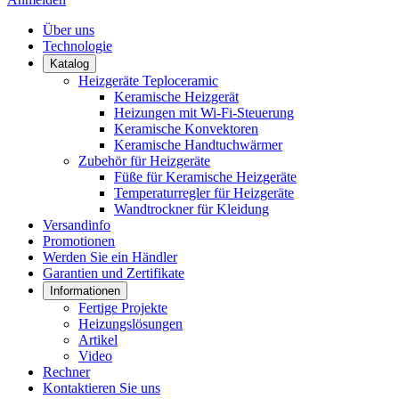
Über uns
Technologie
Katalog
Heizgeräte Teploceramic
Keramische Heizgerät
Heizungen mit Wi-Fi-Steuerung
Keramische Konvektoren
Keramische Handtuchwärmer
Zubehör für Heizgeräte
Füße für Keramische Heizgeräte
Temperaturregler für Heizgeräte
Wandtrockner für Kleidung
Versandinfo
Promotionen
Werden Sie ein Händler
Garantien und Zertifikate
Informationen
Fertige Projekte
Heizungslösungen
Artikel
Video
Rechner
Kontaktieren Sie uns