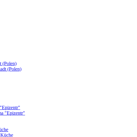
t (Polen)
"Epizentr"
üche