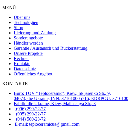
MENÜ
Über uns
Technologien
Shop
Lieferung und Zahlung
Sonderangebote
Händler werden
Garantie / Austausch und Rückerstattung
Unsere Projekte
Rechner
Kontakte
Datenschutz
Öffentliches Angebot
KONTAKTE
Büro: TOV "Teploceramic", Kiew, Skljarenko Str., 9,
04073, die Ukraine, INN: 371610005716, EDRPOU: 371610
Fabrik: die Ukraine, Kiew, Malinskaya Str., 3
(096) 290-22-77
(095) 290-22-77
(044) 580-23-72
E-mail: teploceramicua@gmail.com