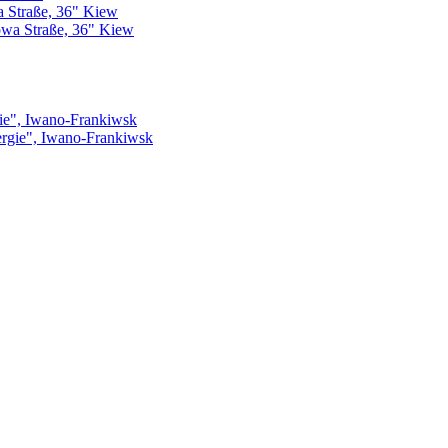
 Straße, 36" Kiew
gie", Iwano-Frankiwsk