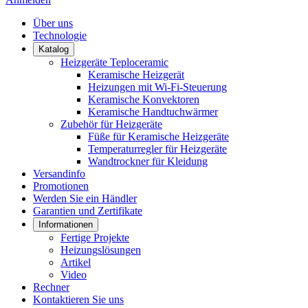
Über uns
Technologie
Katalog
Heizgeräte Teploceramic
Keramische Heizgerät
Heizungen mit Wi-Fi-Steuerung
Keramische Konvektoren
Keramische Handtuchwärmer
Zubehör für Heizgeräte
Füße für Keramische Heizgeräte
Temperaturregler für Heizgeräte
Wandtrockner für Kleidung
Versandinfo
Promotionen
Werden Sie ein Händler
Garantien und Zertifikate
Informationen
Fertige Projekte
Heizungslösungen
Artikel
Video
Rechner
Kontaktieren Sie uns