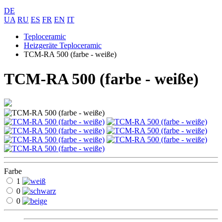
DE
UA
RU
ES
FR
EN
IT
Teploceramic
Heizgeräte Teploceramic
ТСM-RA 500 (farbe - weiße)
ТСM-RA 500 (farbe - weiße)
Farbe
1
0
0