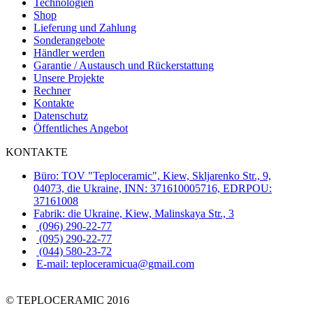
Technologien
Shop
Lieferung und Zahlung
Sonderangebote
Händler werden
Garantie / Austausch und Rückerstattung
Unsere Projekte
Rechner
Kontakte
Datenschutz
Öffentliches Angebot
KONTAKTE
Büro: TOV "Teploceramic", Kiew, Skljarenko Str., 9,
04073, die Ukraine, INN: 371610005716, EDRPOU:
37161008
Fabrik: die Ukraine, Kiew, Malinskaya Str., 3
(096) 290-22-77
(095) 290-22-77
(044) 580-23-72
E-mail: teploceramicua@gmail.com
© TEPLOCERAMIC 2016