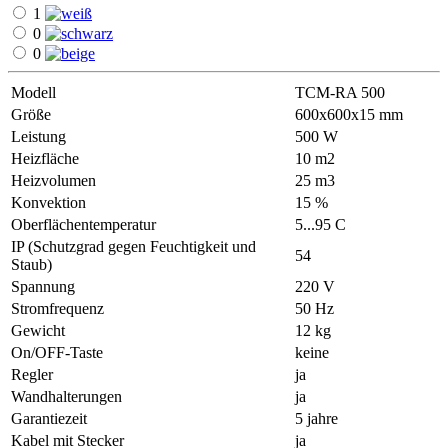
1
0
0
Modell
ТСМ-RA 500
Größe
600х600х15 mm
Leistung
500 W
Heizfläche
10 m2
Heizvolumen
25 m3
Konvektion
15 %
Oberflächentemperatur
5...95 С
IP (Schutzgrad gegen Feuchtigkeit und
54
Staub)
Spannung
220 V
Stromfrequenz
50 Hz
Gewicht
12 kg
On/OFF-Taste
keine
Regler
ja
Wandhalterungen
ja
Garantiezeit
5 jahre
Kabel mit Stecker
ja