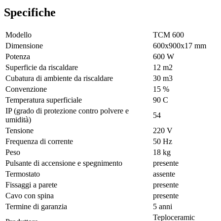
Specifiche
Modello
ТСМ 600
Dimensione
600х900х17 mm
Potenza
600 W
Superficie da riscaldare
12 m2
Cubatura di ambiente da riscaldare
30 m3
Convenzione
15 %
Temperatura superficiale
90 С
IP (grado di protezione contro polvere e
54
umidità)
Tensione
220 V
Frequenza di corrente
50 Hz
Peso
18 kg
Pulsante di accensione e spegnimento
presente
Termostato
assente
Fissaggi a parete
presente
Cavo con spina
presente
Termine di garanzia
5 anni
Teploceramic