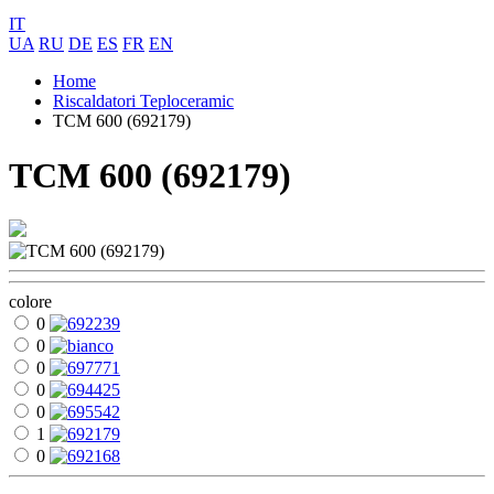
IT
UA
RU
DE
ES
FR
EN
Home
Riscaldatori Teploceramic
ТСМ 600 (692179)
ТСМ 600 (692179)
colore
0
0
0
0
0
1
0