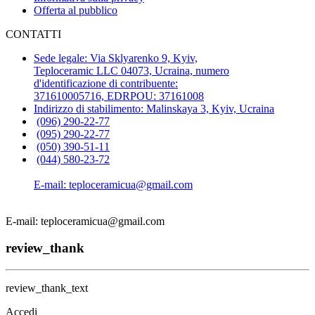
Offerta al pubblico
CONTATTI
Sede legale: Via Sklyarenko 9, Kyiv,
Teploceramic LLС 04073, Ucraina, numero
d'identificazione di contribuente:
371610005716, EDRPOU: 37161008
Indirizzo di stabilimento: Malinskaya 3, Kyiv, Ucraina
(096) 290-22-77
(095) 290-22-77
(050) 390-51-11
(044) 580-23-72
E-mail: teploceramicua@gmail.com
E-mail: teploceramicua@gmail.com
review_thank
review_thank_text
Accedi