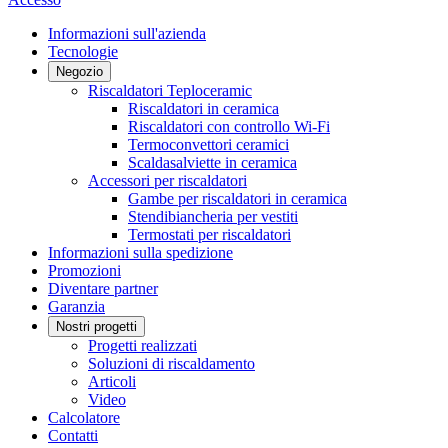
Informazioni sull'azienda
Tecnologie
Negozio
Riscaldatori Teploceramic
Riscaldatori in ceramica
Riscaldatori con controllo Wi-Fi
Termoconvettori ceramici
Scaldasalviette in ceramica
Accessori per riscaldatori
Gambe per riscaldatori in ceramica
Stendibiancheria per vestiti
Termostati per riscaldatori
Informazioni sulla spedizione
Promozioni
Diventare partner
Garanzia
Nostri progetti
Progetti realizzati
Soluzioni di riscaldamento
Articoli
Video
Calcolatore
Contatti