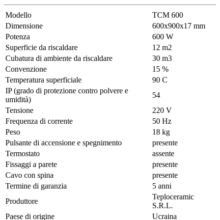
Modello
ТСМ 600
Dimensione
600х900х17 mm
Potenza
600 W
Superficie da riscaldare
12 m2
Cubatura di ambiente da riscaldare
30 m3
Convenzione
15 %
Temperatura superficiale
90 С
IP (grado di protezione contro polvere e
54
umidità)
Tensione
220 V
Frequenza di corrente
50 Hz
Peso
18 kg
Pulsante di accensione e spegnimento
presente
Termostato
assente
Fissaggi a parete
presente
Cavo con spina
presente
Termine di garanzia
5 anni
Teploceramic
Produttore
S.R.L.
Paese di origine
Ucraina