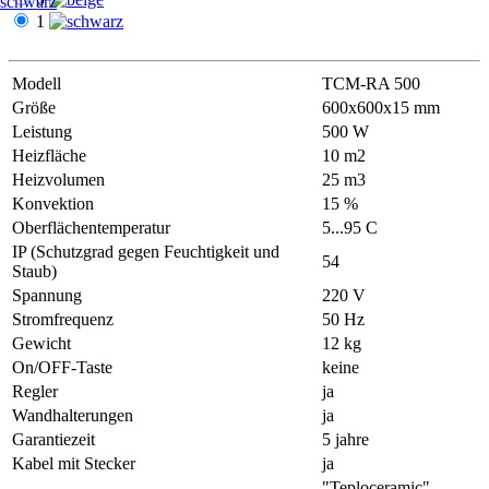
schwarz
1
Modell
ТСМ-RA 500
Größe
600х600х15 mm
Leistung
500 W
Heizfläche
10 m2
Heizvolumen
25 m3
Konvektion
15 %
Oberflächentemperatur
5...95 С
IP (Schutzgrad gegen Feuchtigkeit und
54
Staub)
Spannung
220 V
Stromfrequenz
50 Hz
Gewicht
12 kg
On/OFF-Taste
keine
Regler
ja
Wandhalterungen
ja
Garantiezeit
5 jahre
Kabel mit Stecker
ja
"Teploceramic"