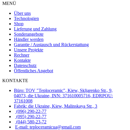
MENÜ
Über uns
Technologien
Shop
Lieferung und Zahlung
Sonderangebote
Händler werden
Garantie / Austausch und Rückerstattung
Unsere Projekte
Rechner
Kontakte
Datenschutz
Öffentliches Angebot
KONTAKTE
Büro: TOV "Teploceramic", Kiew, Skljarenko Str., 9,
04073, die Ukraine, INN: 371610005716, EDRPOU:
37161008
Fabrik: die Ukraine, Kiew, Malinskaya Str., 3
(096) 290-22-77
(095) 290-22-77
(044) 580-23-72
E-mail: teploceramicua@gmail.com