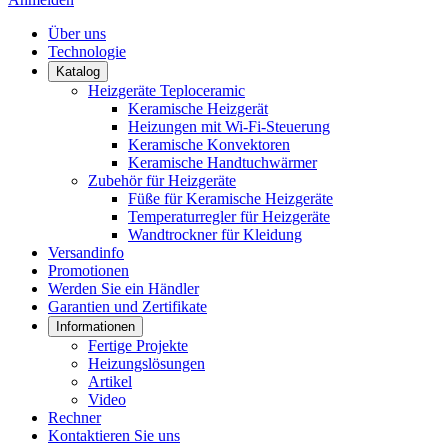
Über uns
Technologie
Katalog
Heizgeräte Teploceramic
Keramische Heizgerät
Heizungen mit Wi-Fi-Steuerung
Keramische Konvektoren
Keramische Handtuchwärmer
Zubehör für Heizgeräte
Füße für Keramische Heizgeräte
Temperaturregler für Heizgeräte
Wandtrockner für Kleidung
Versandinfo
Promotionen
Werden Sie ein Händler
Garantien und Zertifikate
Informationen
Fertige Projekte
Heizungslösungen
Artikel
Video
Rechner
Kontaktieren Sie uns