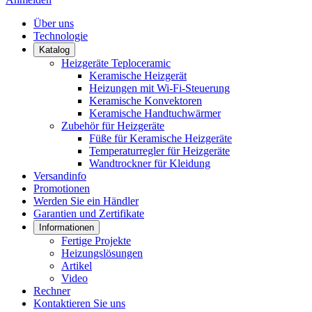
Über uns
Technologie
Katalog
Heizgeräte Teploceramic
Keramische Heizgerät
Heizungen mit Wi-Fi-Steuerung
Keramische Konvektoren
Keramische Handtuchwärmer
Zubehör für Heizgeräte
Füße für Keramische Heizgeräte
Temperaturregler für Heizgeräte
Wandtrockner für Kleidung
Versandinfo
Promotionen
Werden Sie ein Händler
Garantien und Zertifikate
Informationen
Fertige Projekte
Heizungslösungen
Artikel
Video
Rechner
Kontaktieren Sie uns