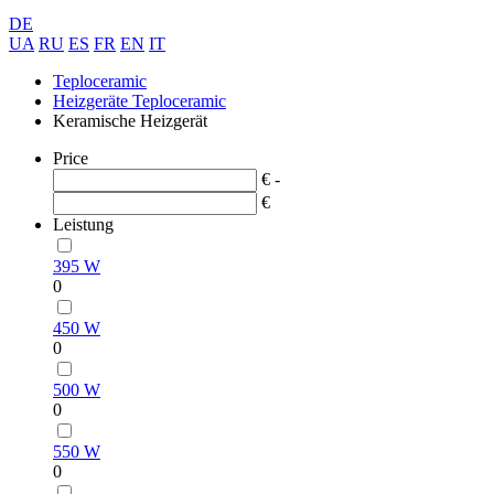
DE
UA
RU
ES
FR
EN
IT
Teploceramic
Heizgeräte Teploceramic
Keramische Heizgerät
Price
€ -
€
Leistung
395 W
0
450 W
0
500 W
0
550 W
0