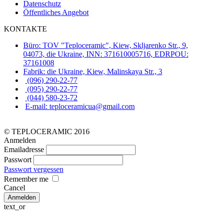
Datenschutz
Öffentliches Angebot
KONTAKTE
Büro: TOV "Teploceramic", Kiew, Skljarenko Str., 9,
04073, die Ukraine, INN: 371610005716, EDRPOU:
37161008
Fabrik: die Ukraine, Kiew, Malinskaya Str., 3
(096) 290-22-77
(095) 290-22-77
(044) 580-23-72
E-mail: teploceramicua@gmail.com
© TEPLOCERAMIC 2016
Anmelden
Emailadresse
Passwort
Passwort vergessen
Remember me
Cancel
text_or