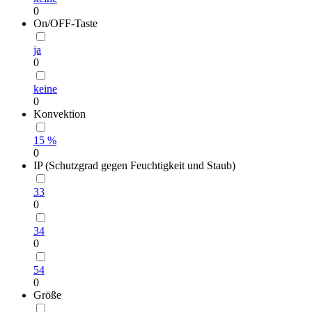
0
On/OFF-Taste
ja
0
keine
0
Konvektion
15 %
0
IP (Schutzgrad gegen Feuchtigkeit und Staub)
33
0
34
0
54
0
Größe