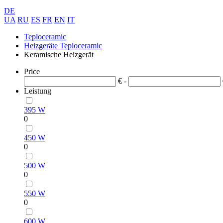
DE
UA
RU
ES
FR
EN
IT
Teploceramic
Heizgeräte Teploceramic
Keramische Heizgerät
Price
€ -
Leistung
395 W
0
450 W
0
500 W
0
550 W
0
600 W