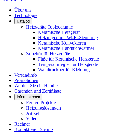
Über uns
Technologie
Katalog
Heizgeräte Teploceramic
Keramische Heizgerät
Heizungen mit Wi-Fi-Steuerung
Keramische Konvektoren
Keramische Handtuchwärmer
Zubehör für Heizgeräte
Füße für Keramische Heizgeräte
Temperaturregler für Heizgeräte
Wandtrockner für Kleidung
Versandinfo
Promotionen
Werden Sie ein Händler
Garantien und Zertifikate
Informationen
Fertige Projekte
Heizungslösungen
Artikel
Video
Rechner
Kontaktieren Sie uns