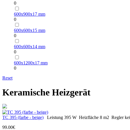
0
600х900х17 mm
0
600х600х15 mm
0
600х600х14 mm
0
600х1200х17 mm
0
Reset
Keramische Heizgerät
ТС 395 (farbe - beige)
Leistung
395 W
Heizfläche
8 m2
Regler
ke
99.00€