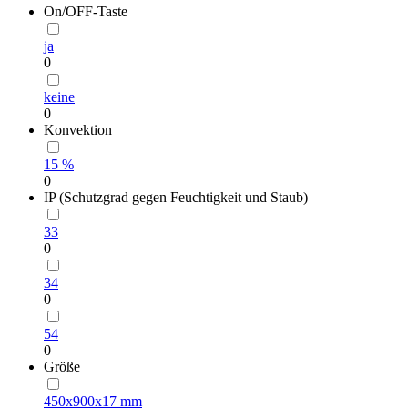
On/OFF-Taste
ja
0
keine
0
Konvektion
15 %
0
IP (Schutzgrad gegen Feuchtigkeit und Staub)
33
0
34
0
54
0
Größe
450х900х17 mm