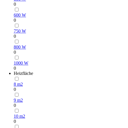
0
600 W
0
750 W
0
800 W
0
1000 W
0
Heizfläche
8 m2
0
9 m2
0
10 m2
0