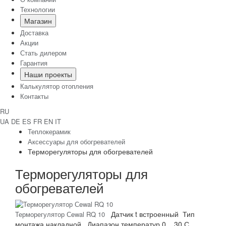
Технологии
Магазин
Доставка
Акции
Стать дилером
Гарантия
Наши проекты
Калькулятор отопления
Контакты
RU
UA
DE
ES
FR
EN
IT
Теплокерамик
Аксессуары для обогревателей
Терморегуляторы для обогревателей
Терморегуляторы для
обогревателей
Датчик t
встроенный
Тип
Терморегулятор Сewal RQ 10
монтажа
накладной
Диапазон температур
0....30 С