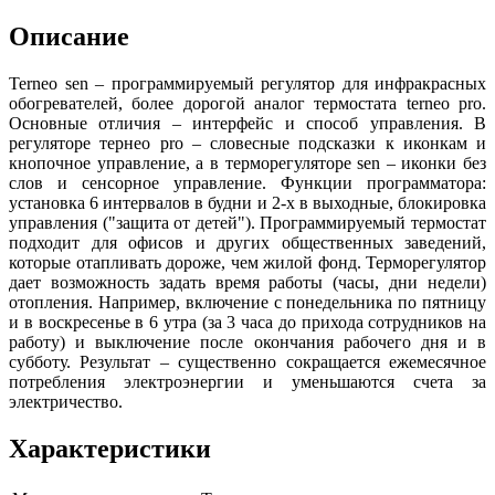
Описание
Terneo
sen
– программируемый регулятор для инфракрасных
обогревателей,
более дорогой аналог термостата
terneo
pro
.
Основные отличия – интерфейс и способ управления. В
регуляторе тернео
pro
–
словесные подсказки к иконкам и
кнопочное управление, а в терморегуляторе
sen
– иконки без
слов и сенсорное управление.
Функции программатора:
установка 6 интервалов в будни и 2-х в выходные, блокировка
управления ("защита от детей"). Программируемый термостат
подходит для офисов и других общественных заведений,
которые отапливать дороже, чем жилой фонд. Терморегулятор
дает возможность задать
время работы (часы, дни недели)
отопления. Например, включение с понедельника по пятницу
и в воскресенье в 6 утра (за 3 часа до прихода сотрудников на
работу) и выключение после окончания рабочего дня и в
субботу
.
Результат – существенно сокращается ежемесячное
потребления электроэнергии и уменьшаются счета за
электричество.
Характеристики