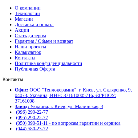
О компании
Технологии
Магазин
Доставка и оплата
Акции
Стать дилером
Гарантия / Обмен и возврат
Наши проекты
Калькулятор
Контакты
Политика конфиденциальности
Публичная Оферта
Контакты
Офис:
ООО "Теплокерамик", г. Киев, ул. Скляренко, 9,
04073, Украина, ИНН: 371610005716, ЄГРПОУ:
37161008
Завод:
Украина, г. Киев, ул. Малинская, 3
(096) 290-22-77
(095) 290-22-77
(050) 390-51-11 - по вопросам гарантии и cервиса
(044) 580-23-72