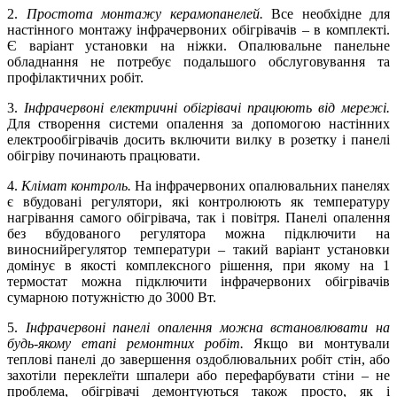
2.
Простота монтажу керамопанелей.
Все необхідне для
настінного монтажу інфрачервоних обігрівачів – в комплекті.
Є варіант установки на ніжки. Опалювальне панельне
обладнання не потребує подальшого обслуговування та
профілактичних робіт.
3.
Інфрачервоні електричні обігрівачі працюють від мережі.
Для створення системи опалення за допомогою настінних
електрообігрівачів досить включити вилку в розетку і панелі
обігріву починають працювати.
4.
Клімат контроль.
На інфрачервоних опалювальних панелях
є вбудовані регулятори, які контролюють як температуру
нагрівання самого обігрівача, так і повітря. Панелі опалення
без вбудованого регулятора можна підключити на
виноснийрегулятор температури – такий варіант установки
домінує в якості комплексного рішення, при якому на 1
термостат можна підключити інфрачервоних обігрівачів
сумарною потужністю до 3000 Вт.
5.
Інфрачервоні панелі опалення можна встановлювати на
будь-якому етапі ремонтних робіт.
Якщо ви монтували
теплові панелі до завершення оздоблювальних робіт стін, або
захотіли переклеїти шпалери або перефарбувати стіни – не
проблема, обігрівачі демонтуються також просто, як і