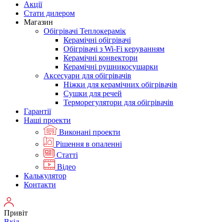
Акції
Стати дилером
Магазин
Обігрівачі Теплокерамік
Керамічні обігрівачі
Обігрівачі з Wi-Fi керуванням
Керамічні конвектори
Керамічні рушникосушарки
Аксесуари для обігрівачів
Ніжки для керамічних обігрівачів
Сушки для речей
Терморегулятори для обігрівачів
Гарантії
Нашi проекти
Виконані проекти
Рішення в опаленні
Статті
Відео
Калькулятор
Контакти
Привіт
Вхід