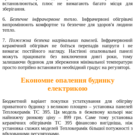
встановлюються, плюс не вимагають багато місця для
зберігання.
6.
Безпечне інфрачервоне тепло.
Інфрачервоні обігрівачі
випромінюють комфортне та безпечне для здоров'я людини
тепло.
7.
Пожежна безпека нагрівальних панелей.
Інфрачервоний
керамічний обігрівач не боїться перепадів напруги і не
вимагає постійного нагляду. Настінні опалювальні панелі
можуть працювати без виключення довгі роки, тому
залишаючи будинок для збереження мінімальної температури
просто потрібно встановити необхідний градус на регуляторі.
Економне опалення будинку
електрикою
Бюджетний варіант покупки устаткування для обігріву
приватного будинку з великою площею – установка панелей
Теплокерамік ТС 395. Ця модель в бежевому кольорі має
найнижчу ринкову ціну – 899 грн. Саме тому установка
керамічних обігрівачів ТС 395 фінансово вигідніша, ніж
установка схожих моделей Теплокерамік більшої потужності з
вбудованими регуляторами.