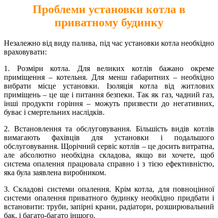
Проблеми установки котла в
приватному будинку
Незалежно від виду палива, під час установки котла необхідно
враховувати:
1. Розміри котла. Для великих котлів бажано окреме
приміщення – котельня. Для менш габаритних – необхідно
вибрати місце установки. Ізоляція котла від житлових
приміщень – це ще і питання безпеки. Так як газ, чадний газ,
інші продукти горіння – можуть призвести до негативних,
буває і смертельних наслідків.
2. Встановлення та обслуговування. Більшість видів котлів
вимагають фахівців для установки і подальшого
обслуговування. Щорічний сервіс котлів – це досить витратна,
але абсолютно необхідна складова, якщо ви хочете, щоб
система опалення працювала справно і з тією ефективністю,
яка була заявлена ​​виробником.
3. Складові системи опалення. Крім котла, для повноцінної
системи опалення приватного будинку необхідно придбати і
встановити: труби, запірні крани, радіатори, розширювальний
бак, і багато-багато іншого.