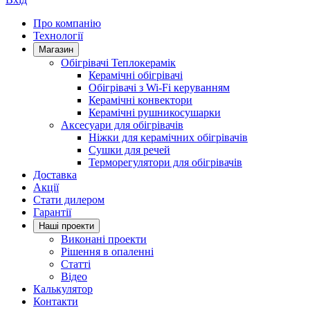
Про компанію
Технології
Магазин
Обігрівачі Теплокерамік
Керамічні обігрівачі
Обігрівачі з Wi-Fi керуванням
Керамічні конвектори
Керамічні рушникосушарки
Аксесуари для обігрівачів
Ніжки для керамічних обігрівачів
Сушки для речей
Терморегулятори для обігрівачів
Доставка
Акції
Стати дилером
Гарантії
Нашi проекти
Виконані проекти
Рішення в опаленні
Статті
Відео
Калькулятор
Контакти