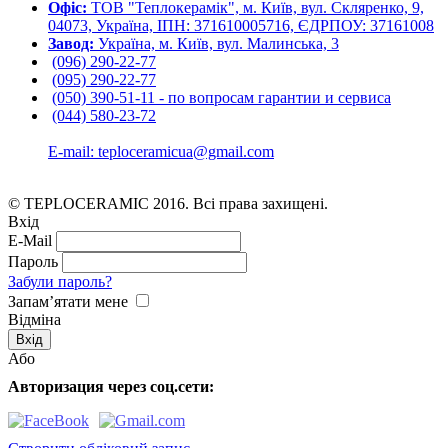
Офіс:
ТОВ "Теплокерамік", м. Київ, вул. Скляренко, 9,
04073, Україна, ІПН: 371610005716, ЄДРПОУ: 37161008
Завод:
Україна, м. Київ, вул. Малинська, 3
(096) 290-22-77
(095) 290-22-77
(050) 390-51-11 - по вопросам гарантии и cервиса
(044) 580-23-72
E-mail: teploceramicua@gmail.com
© TEPLOCERAMIC 2016. Всі права захищені.
Вхід
E-Mail
Пароль
Забули пароль?
Запам’ятати мене
Відміна
Або
Авторизация через соц.сети: