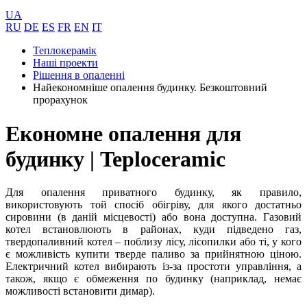
UA
RU
DE
ES
FR
EN
IT
Теплокерамік
Нашi проекти
Рішення в опаленні
Найекономніше опалення будинку. Безкоштовний
прорахунок
Економне опалення для
будинку | Teploceramic
Для опалення приватного будинку, як правило,
використовують той спосіб обігріву, для якого достатньо
сировини (в даній місцевості) або вона доступна. Газовий
котел встановлюють в районах, куди підведено газ,
твердопаливний котел – поблизу лісу, лісопилки або ті, у кого
є можливість купити тверде паливо за прийнятною ціною.
Електричний котел вибирають із-за простоти управління, а
також, якщо є обмеження по будинку (наприклад, немає
можливості встановити димар).