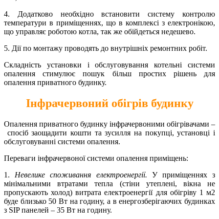
4. Додатково необхідно встановити систему контролю
температури в приміщеннях, що в комплексі з електронікою,
що управляє роботою котла, так же обійдеться недешево.
5. Дії по монтажу проводять до внутрішніх ремонтних робіт.
Складність установки і обслуговування котельні системи
опалення стимулює пошук більш простих рішень для
опалення приватного будинку.
Інфрачервоний обігрів будинку
Опалення приватного будинку інфрачервоними обігрівачами –
спосіб заощадити кошти та зусилля на покупці, установці і
обслуговуванні системи опалення.
Переваги інфрачервоної системи опалення приміщень:
1.
Невелике споживання електроенергії.
У приміщеннях з
мінімальними втратами тепла (стіни утеплені, вікна не
пропускають холод) витрата електроенергії для обігріву 1 м2
буде близько 50 Вт на годину, а в енергозберігаючих будинках
з SIP панелей – 35 Вт на годину.