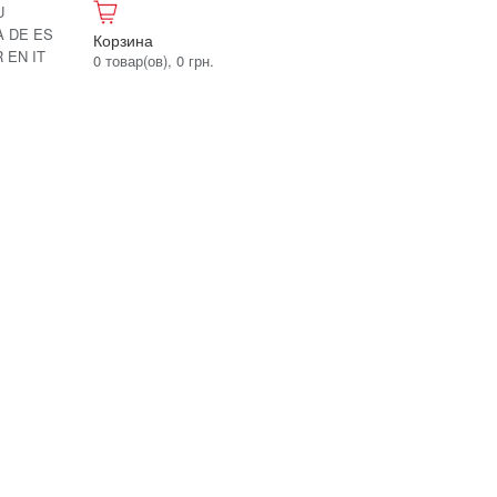
U
A
DE
ES
Корзина
R
EN
IT
0 товар(ов), 0 грн.