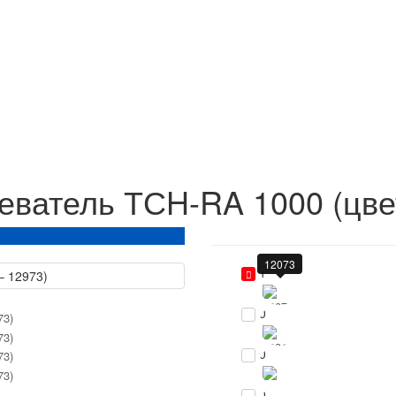
еватель ТСH-RA 1000 (цве
12073
1
0
0
0