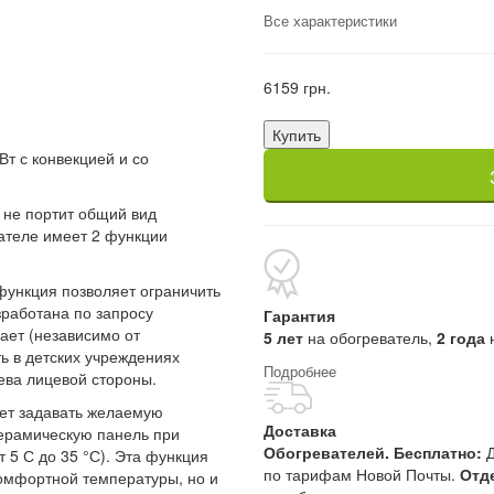
Все характеристики
6159 грн.
Купить
т с конвекцией и со
 не портит общий вид
вателе имеет 2 функции
функция позволяет ограничить
зработана по запросу
Гарантия
ает (независимо от
5 лет
на обогреватель,
2 года
ь в детских учреждениях
Подробнее
ева лицевой стороны.
яет задавать желаемую
Доставка
керамическую панель при
Обогревателей. Бесплатно:
Д
 5 С до 35 °С). Эта функция
по тарифам Новой Почты.
Отд
омфортной температуры, но и