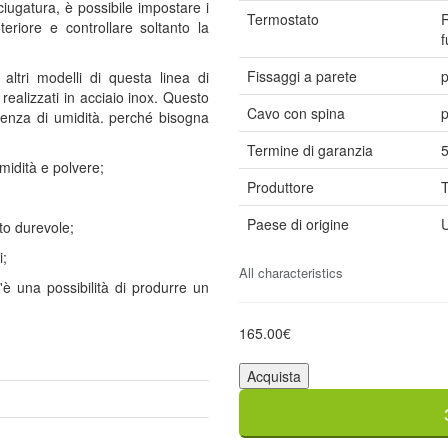
ciugatura, è possibile impostare i
Termostato
R
eriore e controllare soltanto la
f
Fissaggi a parete
p
altri modelli di questa linea di
realizzati in acciaio inox. Questo
Cavo con spina
p
luenza di umidità. perché bisogna
Termine di garanzia
5
midità e polvere;
Produttore
T
Paese di origine
U
lto durevole;
i;
All characteristics
'è una possibilità di produrre un
165.00€
Acquista