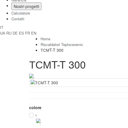
Nostri progetti
Calcolatore
Contatti
IT
UA
RU
DE
ES
FR
EN
Home
Riscaldatori Teploceramic
ТСМT-T 300
ТСМT-T 300
colore
1