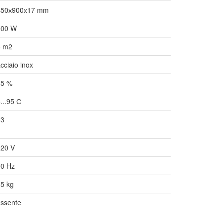
450х900х17 mm
300 W
6 m2
cciaio inox
15 %
...95 С
33
220 V
50 Hz
5 kg
assente