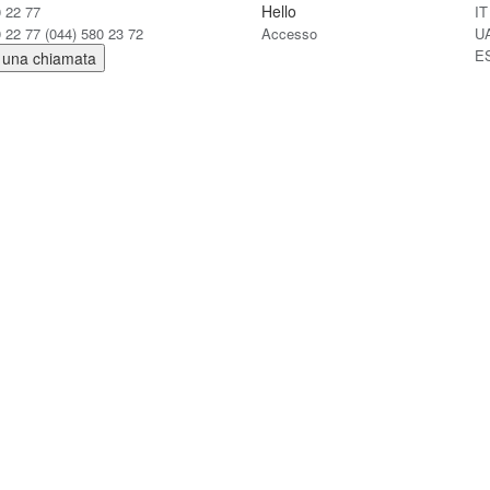
Hello
0 22 77
IT
0 22 77
(044) 580 23 72
Accesso
U
E
 una chiamata