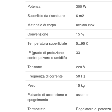
Potenza
300 W
Superficie da riscaldare
6 m2
Materiale di corpo
acciaio inox
Convenzione
15 %
Temperatura superficiale
5...95 С
IP (grado di protezione
33
contro polvere e umidità)
Tensione
220 V
Frequenza di corrente
50 Hz
Peso
15 kg
Pulsante di accensione e
assente
spegnimento
Termostato
Regolatore di potenza