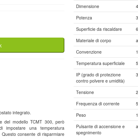
Dimensione
Potenza
Superficie da riscaldare
Materiale di corpo
a
к
Convenzione
Temperatura superficiale
5
IP (grado di protezione
contro polvere e umidità)
Tensione
Frequenza di corrente
stato integrato.
Peso
1
che del modello TCMT 300, però
Pulsante di accensione e
di impostare una temperatura
spegnimento
o. Questo consente di risparmiare