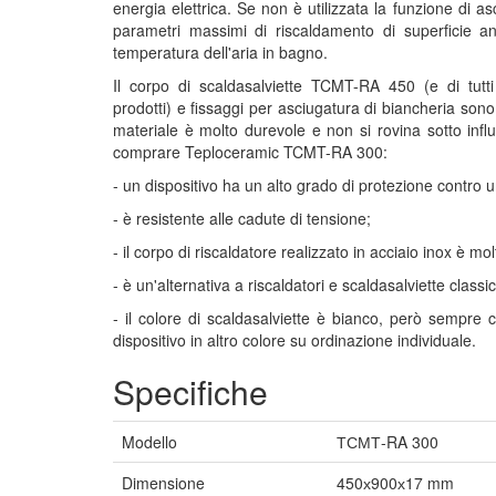
energia elettrica. Se non è utilizzata la funzione di as
parametri massimi di riscaldamento di superficie ant
temperatura dell'aria in bagno.
Il corpo di scaldasalviette TCMT-RA 450 (e di tutti 
prodotti) e fissaggi per asciugatura di biancheria sono 
materiale è molto durevole e non si rovina sotto inf
comprare Teploceramic TCMT-RA 300:
- un dispositivo ha un alto grado di protezione contro u
- è resistente alle cadute di tensione;
- il corpo di riscaldatore realizzato in acciaio inox è mo
- è un'alternativa a riscaldatori e scaldasalviette classic
- il colore di scaldasalviette è bianco, però sempre c
dispositivo in altro colore su ordinazione individuale.
Specifiche
Modello
ТСМТ-RA 300
Dimensione
450х900х17 mm