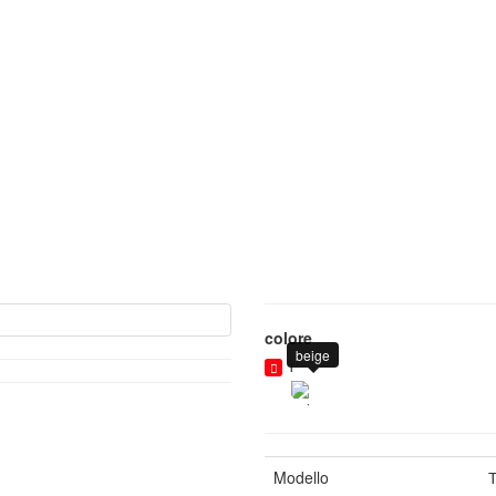
colore
beige
1
Modello