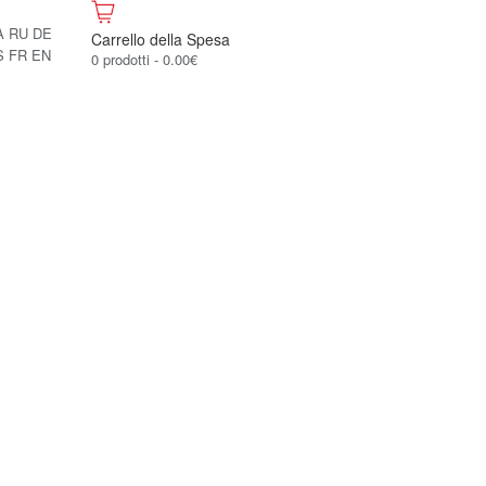
A
RU
DE
Carrello della Spesa
S
FR
EN
0 prodotti - 0.00€