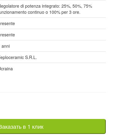
egolatore di potenza integrato: 25%, 50%, 75%
unzionamento continuo o 100% per 3 ore.
resente
resente
 anni
eploceramic S.R.L.
craina
Заказать в 1 клик