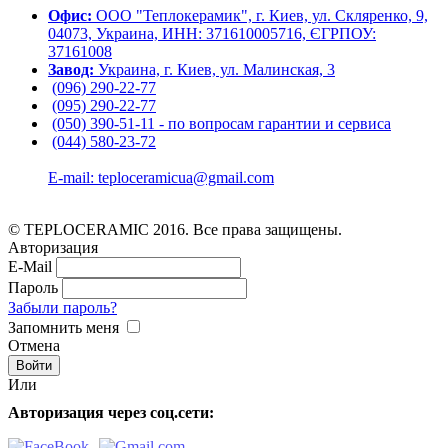
Офис:
ООО "Теплокерамик", г. Киев, ул. Скляренко, 9,
04073, Украина, ИНН: 371610005716, ЄГРПОУ:
37161008
Завод:
Украина, г. Киев, ул. Малинская, 3
(096) 290-22-77
(095) 290-22-77
(050) 390-51-11 - по вопросам гарантии и cервиса
(044) 580-23-72
E-mail: teploceramicua@gmail.com
© TEPLOCERAMIC 2016. Все права защищены.
Авторизация
E-Mail
Пароль
Забыли пароль?
Запомнить меня
Отмена
Или
Авторизация через соц.сети: