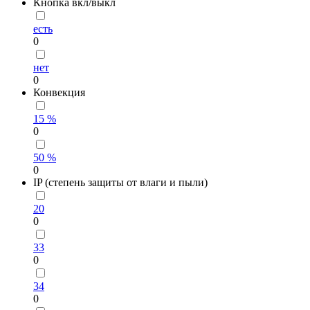
Кнопка вкл/выкл
есть
0
нет
0
Конвекция
15 %
0
50 %
0
IP (степень защиты от влаги и пыли)
20
0
33
0
34
0