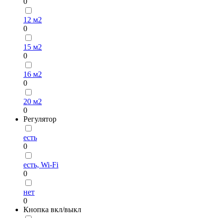
0
12 м2
0
15 м2
0
16 м2
0
20 м2
0
Регулятор
есть
0
есть, Wi-Fi
0
нет
0
Кнопка вкл/выкл