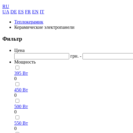
RU
UA
DE
ES
FR
EN
IT
Теплокерамик
Керамические электропанели
Фильтр
Цена
грн. -
Мощность
395 Вт
0
450 Вт
0
500 Вт
0
550 Вт
0