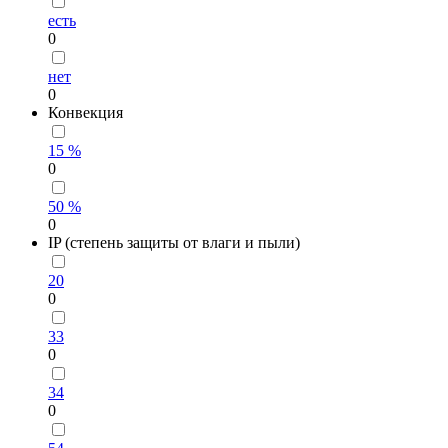
есть
0
нет
0
Конвекция
15 %
0
50 %
0
IP (степень защиты от влаги и пыли)
20
0
33
0
34
0