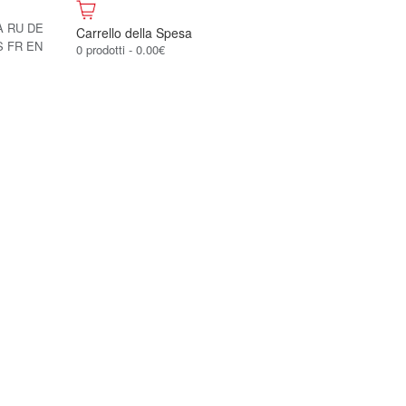
A
RU
DE
Carrello della Spesa
S
FR
EN
0 prodotti - 0.00€