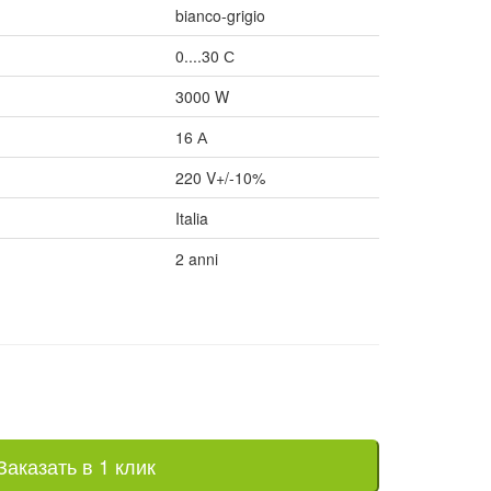
bianco-grigio
0....30 С
3000 W
16 А
220 V+/-10%
Italia
2 anni
Заказать в 1 клик