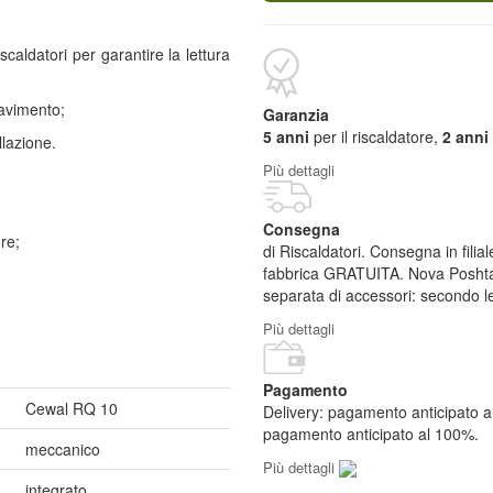
caldatori per garantire la lettura
 pavimento;
Garanzia
5 anni
per il riscaldatore,
2 anni
llazione.
Più dettagli
Consegna
ore;
di Riscaldatori. Consegna in fili
fabbrica GRATUITA. Nova Poshta:
separata di accessori: secondo le 
Più dettagli
Pagamento
Cewal RQ 10
Delivery: pagamento anticipato 
pagamento anticipato al 100%.
meccanico
Più dettagli
integrato