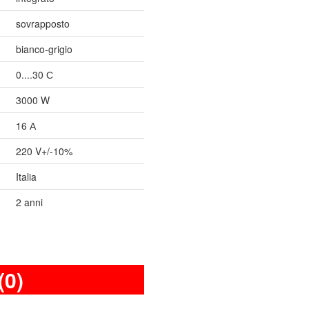
sovrapposto
bianco-grigio
0....30 С
3000 W
16 А
220 V+/-10%
Italia
2 anni
(0)