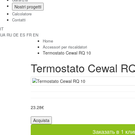
Nostri progetti
Calcolatore
Contatti
IT
UA
RU
DE
ES
FR
EN
Home
Accessori per riscaldatori
Termostato Cewal RQ 10
Termostato Cewal R
23.28€
Acquista
Заказать в 1 кли