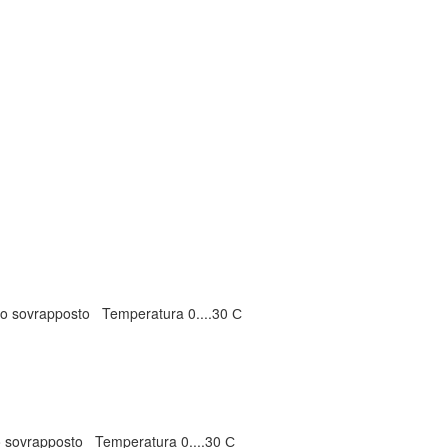
io
sovrapposto
Temperatura
0....30 С
o
sovrapposto
Temperatura
0....30 С