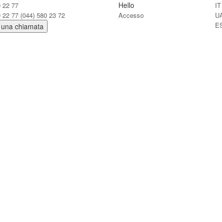
Hello
0 22 77
IT
0 22 77
(044) 580 23 72
Accesso
U
E
 una chiamata