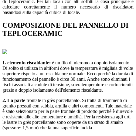
di Teploceramic. Per tali locali con alti soffitti la cosa principale è
calcolare correttamente il numero necessario di riscaldatori
basandosi sulla capacità cubica di locale.
COMPOSIZIONE DEL PANNELLO DI
TEPLOCERAMIC
1. elemento riscaldante:
è un filo di nicromo a doppio isolamento.
Di solito si utilizza in altiforni dove la temperatura è migliaia di volte
superiore rispetto a un riscaldatore normale. Ecco perché la durata di
funzionamento del pannello è circa 30 anni. Anche sono eliminati i
rischi associati a cadute di tensione, sovratemperature e corto circuiti
grazie a doppio isolamento dell'elemento riscaldante.
2. La parte
frontale in grès porcellanato. Si tratta di frammenti di
granito pressati con sabbia, argilla e altri componenti. Tale materiale
è stato selezionato per la parte frontale di prodotto perché è durevole
e resistente alle alte temperature e umidità. Per la resistenza agli urti
le lastre in grès porcellanato sono coperte da un strato di smalto
(spessore: 1,5 mm) che fa una superficie lucida.