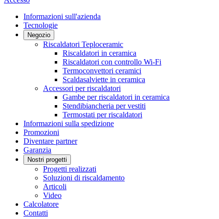
Informazioni sull'azienda
Tecnologie
Negozio
Riscaldatori Teploceramic
Riscaldatori in ceramica
Riscaldatori con controllo Wi-Fi
Termoconvettori ceramici
Scaldasalviette in ceramica
Accessori per riscaldatori
Gambe per riscaldatori in ceramica
Stendibiancheria per vestiti
Termostati per riscaldatori
Informazioni sulla spedizione
Promozioni
Diventare partner
Garanzia
Nostri progetti
Progetti realizzati
Soluzioni di riscaldamento
Articoli
Video
Calcolatore
Contatti