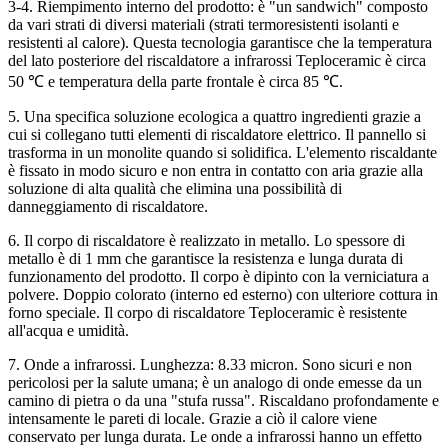
3-4. Riempimento interno del prodotto: è "un sandwich" composto
da vari strati di diversi materiali (strati termoresistenti isolanti e
resistenti al calore). Questa tecnologia garantisce che la temperatura
del lato posteriore del riscaldatore a infrarossi Teploceramic è circa
50 ℃ e temperatura della parte frontale è circa 85 ℃.
5. Una specifica soluzione ecologica a quattro ingredienti grazie a
cui si collegano tutti elementi di riscaldatore elettrico. Il pannello si
trasforma in un monolite quando si solidifica. L'elemento riscaldante
è fissato in modo sicuro e non entra in contatto con aria grazie alla
soluzione di alta qualità che elimina una possibilità di
danneggiamento di riscaldatore.
6. Il corpo di riscaldatore è realizzato in metallo. Lo spessore di
metallo è di 1 mm che garantisce la resistenza e lunga durata di
funzionamento del prodotto. Il corpo è dipinto con la verniciatura a
polvere. Doppio colorato (interno ed esterno) con ulteriore cottura in
forno speciale. Il corpo di riscaldatore Teploceramic è resistente
all'acqua e umidità.
7. Onde a infrarossi. Lunghezza: 8.33 micron. Sono sicuri e non
pericolosi per la salute umana; è un analogo di onde emesse da un
camino di pietra o da una "stufa russa". Riscaldano profondamente e
intensamente le pareti di locale. Grazie a ciò il calore viene
conservato per lunga durata. Le onde a infrarossi hanno un effetto