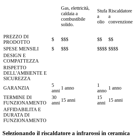
Gas, elettricità,
Stufa
Riscaldatore
caldaia a
a
a
combustibile
olio
convenzione
solido.
PREZZO DI
$
$$$
$$
$$
PRODOTTO
SPESE MENSILI
$
$$$
$$$$
$$$$
DESIGN E
COMPATTEZZA
RISPETTO
DELL'AMBIENTE E
SICUREZZA
5
1
GARANZIA
1 anno
1 anno
anni
anno
TERMINE DI
30
15
15 anni
15 anni
FUNZIONAMENTO
anni
anni
AFFIDABILITA E
DURATA DI
FUNZIONAMENTO
Selezionando il riscaldatore a infrarossi in ceramica