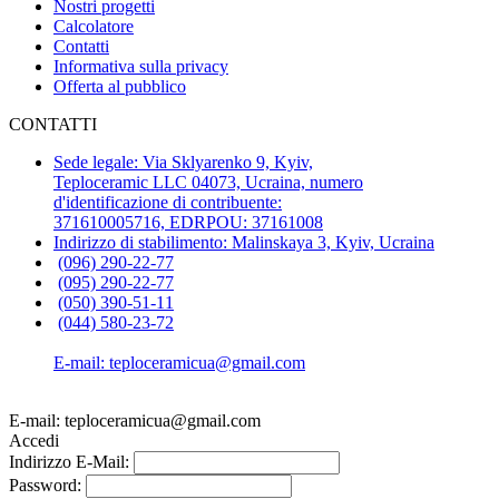
Nostri progetti
Calcolatore
Contatti
Informativa sulla privacy
Offerta al pubblico
CONTATTI
Sede legale: Via Sklyarenko 9, Kyiv,
Teploceramic LLС 04073, Ucraina, numero
d'identificazione di contribuente:
371610005716, EDRPOU: 37161008
Indirizzo di stabilimento: Malinskaya 3, Kyiv, Ucraina
(096) 290-22-77
(095) 290-22-77
(050) 390-51-11
(044) 580-23-72
E-mail: teploceramicua@gmail.com
E-mail: teploceramicua@gmail.com
Accedi
Indirizzo E-Mail:
Password: