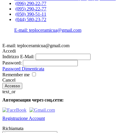
(096) 290-22-77
(095) 290-22-77
(050) 390-51-11
(044) 580-23-72
E-mail: teploceramicua@gmail.com
E-mail: teploceramicua@gmail.com
Accedi
Indirizzo E-Mail:
Password:
Password Dimenticata
Remember me
Cancel
text_or
Авторизация через соц.сети:
Registrazione Account
Richiamata