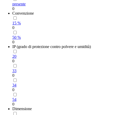
presente
0
Convenzione
15 %
0
50 %
0
IP (grado di protezione contro polvere e umidità)
20
0
33
0
34
0
54
0
Dimensione