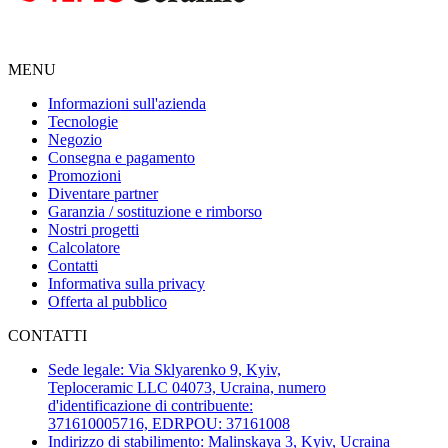
MENU
Informazioni sull'azienda
Tecnologie
Negozio
Consegna e pagamento
Promozioni
Diventare partner
Garanzia / sostituzione e rimborso
Nostri progetti
Calcolatore
Contatti
Informativa sulla privacy
Offerta al pubblico
CONTATTI
Sede legale: Via Sklyarenko 9, Kyiv,
Teploceramic LLС 04073, Ucraina, numero
d'identificazione di contribuente:
371610005716, EDRPOU: 37161008
Indirizzo di stabilimento: Malinskaya 3, Kyiv, Ucraina