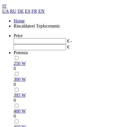
IT
UA
RU
DE
ES
FR
EN
Home
Riscaldatori Teploceramic
Price
€ -
€
Potenza
250 W
0
300 W
0
395 W
0
400 W
0
450 W