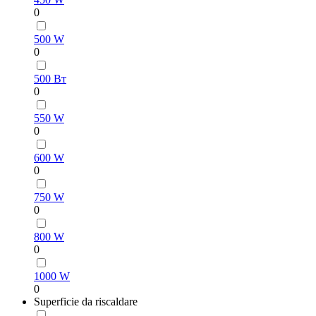
0
500 W
0
500 Вт
0
550 W
0
600 W
0
750 W
0
800 W
0
1000 W
0
Superficie da riscaldare