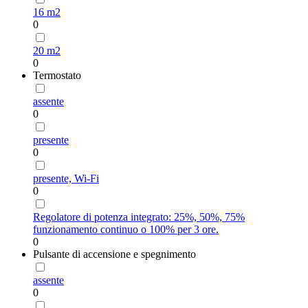
16 m2
0
20 m2
0
Termostato
assente
0
presente
0
presente, Wi-Fi
0
Regolatore di potenza integrato: 25%, 50%, 75%
funzionamento continuo o 100% per 3 ore.
0
Pulsante di accensione e spegnimento
assente
0