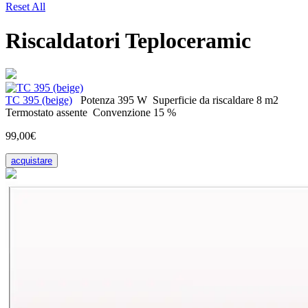
Reset All
Riscaldatori Teploceramic
ТС 395 (beige)
Potenza
395 W
Superficie da riscaldare
8 m2
Termostato
assente
Convenzione
15 %
99,00€
acquistare