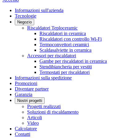
Informazioni sull'azienda
Tecnologie
Negozio
Riscaldatori Teploceramic
Riscaldatori in ceramica
Riscaldatori con controllo Wi-Fi
Termoconvettori ceramici
Scaldasalviette in ceramica
Accessori per riscaldatori
Gambe per riscaldatori in ceramica
Stendibiancheria per vestiti
Termostati per riscaldatori
Informazioni sulla spedizione
Promozioni
Diventare partner
Garanzia
Nostri progetti
Progetti realizzati
Soluzioni di riscaldamento
Articoli
Video
Calcolatore
Contatti