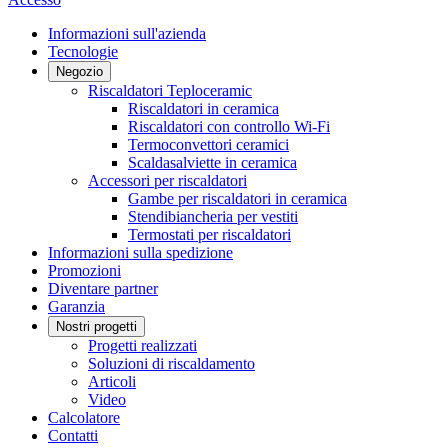
Informazioni sull'azienda
Tecnologie
Negozio
Riscaldatori Teploceramic
Riscaldatori in ceramica
Riscaldatori con controllo Wi-Fi
Termoconvettori ceramici
Scaldasalviette in ceramica
Accessori per riscaldatori
Gambe per riscaldatori in ceramica
Stendibiancheria per vestiti
Termostati per riscaldatori
Informazioni sulla spedizione
Promozioni
Diventare partner
Garanzia
Nostri progetti
Progetti realizzati
Soluzioni di riscaldamento
Articoli
Video
Calcolatore
Contatti