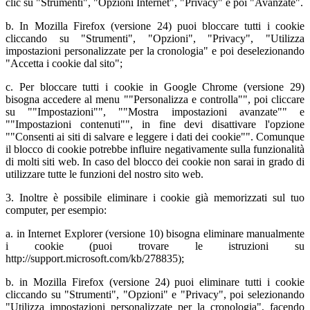
clic su "Strumenti", "Opzioni Internet", "Privacy" e poi "Avanzate".
b. In Mozilla Firefox (versione 24) puoi bloccare tutti i cookie
cliccando su "Strumenti", "Opzioni", "Privacy", "Utilizza
impostazioni personalizzate per la cronologia" e poi deselezionando
"Accetta i cookie dal sito";
c. Per bloccare tutti i cookie in Google Chrome (versione 29)
bisogna accedere al menu ""Personalizza e controlla"", poi cliccare
su ""Impostazioni"", ""Mostra impostazioni avanzate"" e
""Impostazioni contenuti"", in fine devi disattivare l'opzione
""Consenti ai siti di salvare e leggere i dati dei cookie"". Comunque
il blocco di cookie potrebbe influire negativamente sulla funzionalità
di molti siti web. In caso del blocco dei cookie non sarai in grado di
utilizzare tutte le funzioni del nostro sito web.
3. Inoltre è possibile eliminare i cookie già memorizzati sul tuo
computer, per esempio:
a. in Internet Explorer (versione 10) bisogna eliminare manualmente
i cookie (puoi trovare le istruzioni su
http://support.microsoft.com/kb/278835);
b. in Mozilla Firefox (versione 24) puoi eliminare tutti i cookie
cliccando su "Strumenti", "Opzioni" e "Privacy", poi selezionando
"Utilizza impostazioni personalizzate per la cronologia", facendo