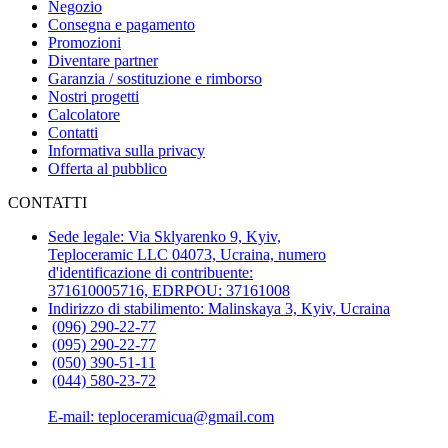
Negozio
Consegna e pagamento
Promozioni
Diventare partner
Garanzia / sostituzione e rimborso
Nostri progetti
Calcolatore
Contatti
Informativa sulla privacy
Offerta al pubblico
CONTATTI
Sede legale: Via Sklyarenko 9, Kyiv,
Teploceramic LLС 04073, Ucraina, numero
d'identificazione di contribuente:
371610005716, EDRPOU: 37161008
Indirizzo di stabilimento: Malinskaya 3, Kyiv, Ucraina
(096) 290-22-77
(095) 290-22-77
(050) 390-51-11
(044) 580-23-72
E-mail: teploceramicua@gmail.com