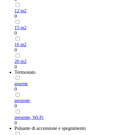
12 m2
0
15 m2
0
16 m2
0
20 m2
0
Termostato
assente
0
presente
0
presente, Wi-Fi
0
Pulsante di accensione e spegnimento