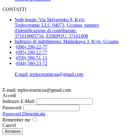
CONTATTI
Sede legale: Via Sklyarenko 9, Kyiv,
Teploceramic LLС 04073, Ucraina, numero
d'identificazione di contribuente:
371610005716, EDRPOU: 37161008
Indirizzo di stabilimento: Malinskaya 3, Kyiv, Ucraina
(096) 290-22-77
(095) 290-22-77
(050) 390-51-11
(044) 580-23-72
E-mail: teploceramicua@gmail.com
E-mail: teploceramicua@gmail.com
Accedi
Indirizzo E-Mail:
Password:
Password Dimenticata
Remember me
Cancel