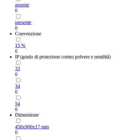
assente
0
presente
0
Convenzione
15 %
0
IP (grado di protezione contro polvere e umidità)
33
0
34
0
54
0
Dimensione
450х900х17 mm
0