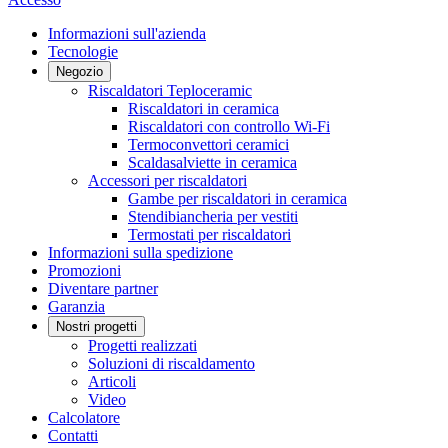
Informazioni sull'azienda
Tecnologie
Negozio
Riscaldatori Teploceramic
Riscaldatori in ceramica
Riscaldatori con controllo Wi-Fi
Termoconvettori ceramici
Scaldasalviette in ceramica
Accessori per riscaldatori
Gambe per riscaldatori in ceramica
Stendibiancheria per vestiti
Termostati per riscaldatori
Informazioni sulla spedizione
Promozioni
Diventare partner
Garanzia
Nostri progetti
Progetti realizzati
Soluzioni di riscaldamento
Articoli
Video
Calcolatore
Contatti