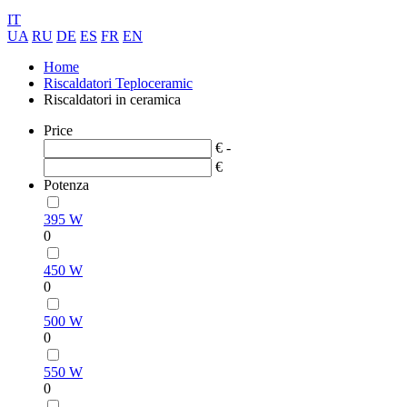
IT
UA
RU
DE
ES
FR
EN
Home
Riscaldatori Teploceramic
Riscaldatori in ceramica
Price
€ -
€
Potenza
395 W
0
450 W
0
500 W
0
550 W
0