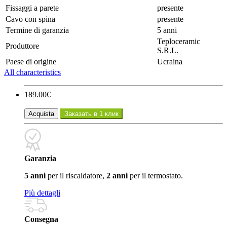
Fissaggi a parete
presente
Cavo con spina
presente
Termine di garanzia
5 anni
Teploceramic
Produttore
S.R.L.
Paese di origine
Ucraina
All characteristics
189.00€
Acquista
Заказать в 1 клик
Garanzia
5 anni
per il riscaldatore,
2 anni
per il termostato.
Più dettagli
Consegna