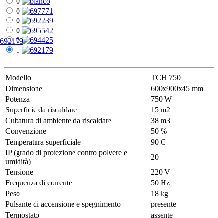
0
0
0
0
0
692179
1
Modello
ТСН 750
Dimensione
600х900х45 mm
Potenza
750 W
Superficie da riscaldare
15 m2
Cubatura di ambiente da riscaldare
38 m3
Convenzione
50 %
Temperatura superficiale
90 С
IP (grado di protezione contro polvere e
20
umidità)
Tensione
220 V
Frequenza di corrente
50 Hz
Peso
18 kg
Pulsante di accensione e spegnimento
presente
Termostato
assente