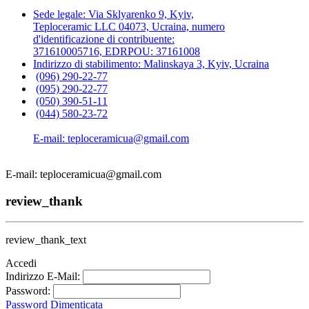
Sede legale: Via Sklyarenko 9, Kyiv,
Teploceramic LLС 04073, Ucraina, numero
d'identificazione di contribuente:
371610005716, EDRPOU: 37161008
Indirizzo di stabilimento: Malinskaya 3, Kyiv, Ucraina
(096) 290-22-77
(095) 290-22-77
(050) 390-51-11
(044) 580-23-72
E-mail: teploceramicua@gmail.com
E-mail: teploceramicua@gmail.com
review_thank
review_thank_text
Accedi
Indirizzo E-Mail:
Password:
Password Dimenticata