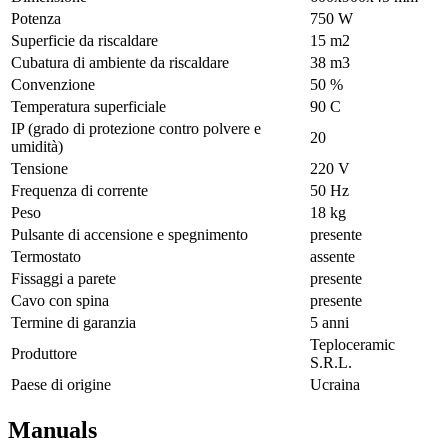
Potenza
750 W
Superficie da riscaldare
15 m2
Cubatura di ambiente da riscaldare
38 m3
Convenzione
50 %
Temperatura superficiale
90 С
IP (grado di protezione contro polvere e
20
umidità)
Tensione
220 V
Frequenza di corrente
50 Hz
Peso
18 kg
Pulsante di accensione e spegnimento
presente
Termostato
assente
Fissaggi a parete
presente
Cavo con spina
presente
Termine di garanzia
5 anni
Teploceramic
Produttore
S.R.L.
Paese di origine
Ucraina
Manuals