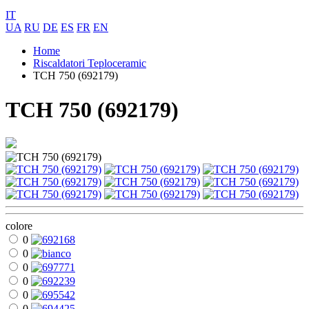
IT
UA
RU
DE
ES
FR
EN
Home
Riscaldatori Teploceramic
TCH 750 (692179)
TCH 750 (692179)
colore
0
0
0
0
0
0