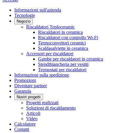
Informazioni sull'azienda
Tecnologie
Negozio
Riscaldatori Teploceramic
Riscaldatori in ceramica
Riscaldatori con controllo Wi-Fi
Termoconvettori ceramici
Scaldasalviette in ceramica
Accessori per riscaldatori
Gambe per riscaldatori in ceramica
Stendibiancheria per vestiti
Termostati per riscaldatori
Informazioni sulla spedizione
Promozioni
Diventare partner
Garanzia
Nostri progetti
Progetti realizzati
Soluzioni di riscaldamento
Articoli
Video
Calcolatore
Contatti